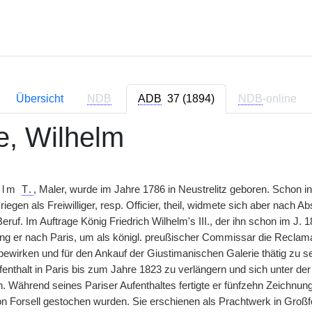
Übersicht
NDB
ADB
37 (1894)
NDB
-online
te, Wilhelm
elm
T.
, Maler, wurde im Jahre 1786 in Neustrelitz geboren. Schon in
iegen als Freiwilliger, resp. Officier, theil, widmete sich aber nach
eruf. Im Auftrage König Friedrich Wilhelm's III., der ihn schon im J. 1
ging er nach Paris, um als königl. preußischer Commissar die Reclam
ewirken und für den Ankauf der Giustimanischen Galerie thätig zu s
fenthalt in Paris bis zum Jahre 1823 zu verlängern und sich unter de
 Während seines Pariser Aufenthaltes fertigte er fünfzehn Zeichnu
n Forsell gestochen wurden. Sie erschienen als Prachtwerk in Großfol