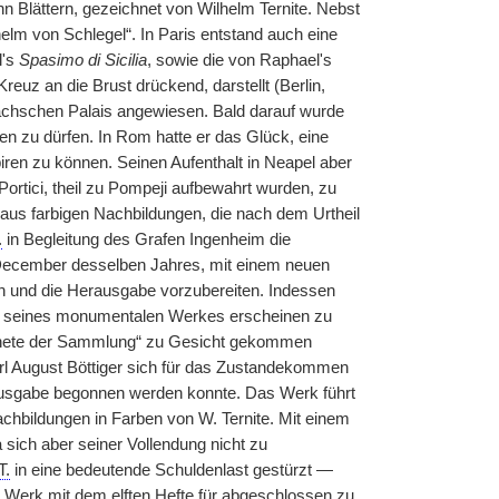
 Blättern, gezeichnet von Wilhelm Ternite. Nebst
lm von Schlegel“. In Paris entstand auch eine
l's
Spasimo di Sicilia
, sowie die von Raphael's
uz an die Brust drückend, darstellt (Berlin,
chschen Palais angewiesen. Bald darauf wurde
ten zu dürfen. In Rom hatte er das Glück, eine
en zu können. Seinen Aufenthalt in Neapel aber
rtici, theil zu Pompeji aufbewahrt wurden, zu
us farbigen Nachbildungen, die nach dem Urtheil
.
in Begleitung des Grafen Ingenheim die
im December desselben Jahres, mit einem neuen
en und die Herausgabe vorzubereiten. Indessen
ng seines monumentalen Werkes erscheinen zu
chnete der Sammlung“ zu Gesicht gekommen
rl August Böttiger sich für das Zustandekommen
ausgabe begonnen werden konnte. Das Werk führt
bildungen in Farben von W. Ternite. Mit einem
 sich aber seiner Vollendung nicht zu
T.
in eine bedeutende Schuldenlast gestürzt —
s Werk mit dem elften Hefte für abgeschlossen zu