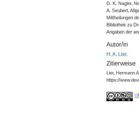
G. K. Nagler, N
A. Seubert, All
Mittheilungen d
Bibliothek zu Dr
Angaben der ang
Autor/in
H. A. Lier.
Zitierweise
Lier, Hermann Ar
https://www.de