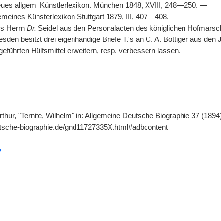
eues allgem. Künstlerlexikon. München 1848, XVIII, 248—250. —
gemeines Künsterlexikon Stuttgart 1879, III, 407—408. —
es Herrn
Dr.
Seidel aus den Personalacten des königlichen Hofmarschal
esden besitzt drei eigenhändige Briefe
T.
's an C. A. Böttiger aus den
eführten Hülfsmittel erweitern, resp. verbessern lassen.
thur, "Ternite, Wilhelm" in: Allgemeine Deutsche Biographie 37 (1894
utsche-biographie.de/gnd11727335X.html#adbcontent