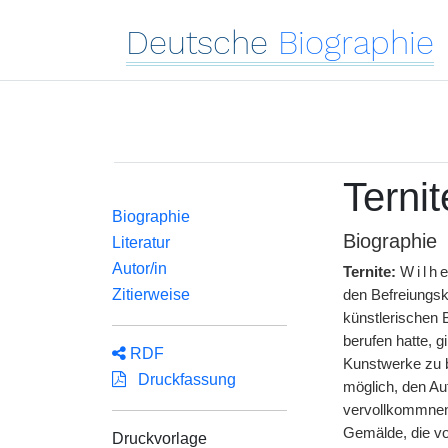
Deutsche
Biographie
Terni
Biographie
Biographie
Literatur
Autor/in
Ternite:
Wilh
Zitierweise
den Befreiungskr
künstlerischen B
berufen hatte, 
RDF
Kunstwerke zu b
Druckfassung
möglich, den Au
vervollkommnen.
Gemälde, die vo
Druckvorlage