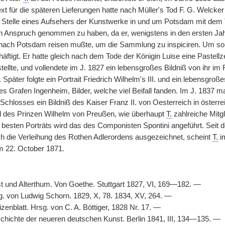
xt für die späteren Lieferungen hatte nach Müller's Tod F. G. Welcke
 Stelle eines Aufsehers der Kunstwerke in und um Potsdam mit dem Ti
n Anspruch genommen zu haben, da er, wenigstens in den ersten Jahren
ch Potsdam reisen mußte, um die Sammlung zu inspiciren. Um so ei
äftigt. Er hatte gleich nach dem Tode der Königin Luise eine Pastellz
tellte, und vollendete im J. 1827 ein lebensgroßes Bildniß von ihr im 
. Später folgte ein Portrait Friedrich Wilhelm's III. und ein lebens
des Grafen Ingenheim, Bilder, welche viel Beifall fanden. Im J. 1837 
 Schlosses ein Bildniß des
|
Kaiser Franz II. von Oesterreich in österr
ld des Prinzen Wilhelm von Preußen, wie überhaupt
T.
zahlreiche Mitgl
r besten Porträts wird das des Componisten Spontini angeführt. Seit
h die Verleihung des Rothen Adlerordens ausgezeichnet, scheint
T.
im
am 22. October 1871.
t und Alterthum. Von Goethe. Stuttgart 1827, VI, 169—182. —
gg. von Ludwig Schorn. 1829, X, 78. 1834, XV, 264. —
izenblatt. Hrsg. von C. A. Böttiger, 1828 Nr. 17. —
hichte der neueren deutschen Kunst. Berlin 1841, III, 134—135. —