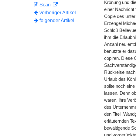
Krönung und die
Scan
einer Nachricht
vorheriger Artikel
Copie des unte
folgender Artikel
Erzengel Michae
Schloß Bellevue
ihm die Erlaubni
Anzahl neu entd
benutzte er daz
copiren. Diese 
Sachverständige
Rückreise nach 
Urlaub des Köni
sollte noch ein
lassen. Denn o
waren, ihre Ver
des Unternehmen
den Titel „Wand
erläuternden Tex
bewältigende Sc
und vorgerückte