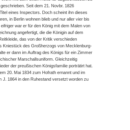
r geschrieben. Seit dem 21. Novbr. 1826
tel eines Inspectors. Doch scheint ihn dieses
, in Berlin wohnen blieb und nur aller vier bis
friger war er für den König mit dem Malen von
eichnung angefertigt, die die Königin auf dem
Reitkleide, das von der Kritik verschieden
großes Kniestück des Großherzogs von Mecklenburg-
malte er dann im Auftrag des Königs für ein Zimmer
eichischer Marschallsuniform. Gleichzeitig
ieder der preußischen Königsfamilie porträtirt hat.
 dem 20. Mai 1834 zum Hofrath ernannt und im
 J. 1864 in den Ruhestand versetzt worden zu