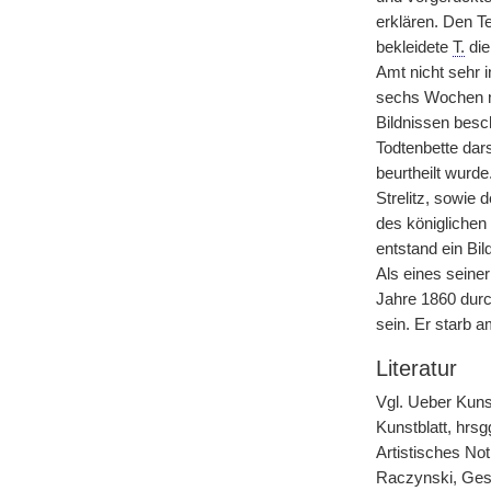
erklären. Den Te
bekleidete
T.
die
Amt nicht sehr i
sechs Wochen na
Bildnissen besch
Todtenbette dars
beurtheilt wurde
Strelitz, sowie 
des königlichen
entstand ein Bi
Als eines seine
Jahre 1860 durc
sein. Er starb 
Literatur
Vgl. Ueber Kuns
Kunstblatt, hrs
Artistisches Not
Raczynski, Gesc