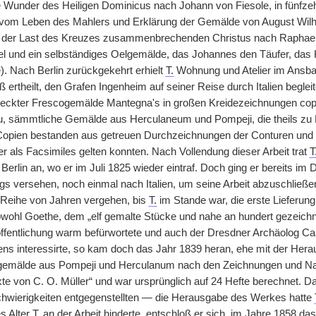
 Wunder des Heiligen Dominicus nach Johann von Fiesole, in fünfzehn
 vom Leben des Mahlers und Erklärung der Gemälde von August Wilhe
r der Last des Kreuzes zusammenbrechenden Christus nach Raphae
l und ein selbständiges Oelgemälde, das Johannes den Täufer, das Kre
). Nach Berlin zurückgekehrt erhielt
T.
Wohnung und Atelier im Ansba
ß ertheilt, den Grafen Ingenheim auf seiner Reise durch Italien beglei
eckter Frescogemälde Mantegna's in großen Kreidezeichnungen copir
u, sämmtliche Gemälde aus Herculaneum und Pompeji, die theils zu Po
Copien bestanden aus getreuen Durchzeichnungen der Conturen und a
r als Facsimiles gelten konnten. Nach Vollendung dieser Arbeit trat
T
Berlin an, wo er im Juli 1825 wieder eintraf. Doch ging er bereits 
gs versehen, noch einmal nach Italien, um seine Arbeit abzuschließ
e Reihe von Jahren vergehen, bis
T.
im Stande war, die erste Lieferu
bwohl Goethe, dem „elf gemalte Stücke und nahe an hundert gezei
öffentlichung warm befürwortete und auch der Dresdner Archäolog Ca
s interessirte, so kam doch das Jahr 1839 heran, ehe mit der Her
gemälde aus Pompeji und Herculanum nach den Zeichnungen und Nach
te von C. O. Müller“ und war ursprünglich auf 24 Hefte berechnet. Da
hwierigkeiten entgegenstellten — die Herausgabe des Werkes hatte
s Alter
T.
an der Arbeit hinderte, entschloß er sich, im Jahre 1858 da