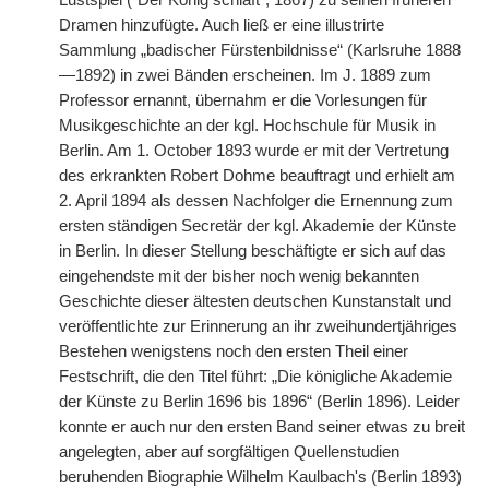
Lustspiel ("Der König schläft“, 1867) zu seinen früheren
Dramen hinzufügte. Auch ließ er eine illustrirte
Sammlung „badischer Fürstenbildnisse“ (Karlsruhe 1888
—1892) in zwei Bänden erscheinen. Im J. 1889 zum
Professor ernannt, übernahm er die Vorlesungen für
Musikgeschichte an der kgl. Hochschule für Musik in
Berlin. Am 1. October 1893 wurde er mit der Vertretung
des erkrankten Robert Dohme beauftragt und erhielt am
2. April 1894 als dessen Nachfolger die Ernennung zum
ersten ständigen Secretär der kgl. Akademie der Künste
in Berlin. In dieser Stellung beschäftigte er sich auf das
eingehendste mit der bisher noch wenig bekannten
Geschichte dieser ältesten deutschen Kunstanstalt und
veröffentlichte zur Erinnerung an ihr zweihundertjähriges
Bestehen wenigstens noch den ersten Theil einer
Festschrift, die den Titel führt: „Die königliche Akademie
der Künste zu Berlin 1696 bis 1896“ (Berlin 1896). Leider
konnte er auch nur den ersten Band seiner etwas zu breit
angelegten, aber auf sorgfältigen Quellenstudien
beruhenden Biographie Wilhelm Kaulbach's (Berlin 1893)