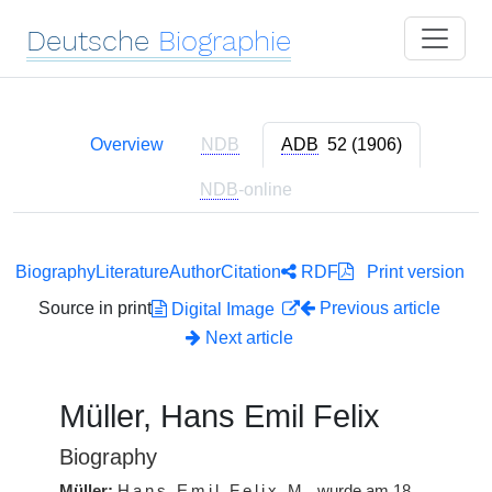
Deutsche
Biographie
Overview
NDB
ADB
52 (1906)
NDB
-online
Biography
Literature
Author
Citation
RDF
Print version
Source in print
Previous article
Digital Image
Next article
Müller, Hans Emil Felix
Biography
Müller:
Hans Emil Felix
M.
wurde am 18.