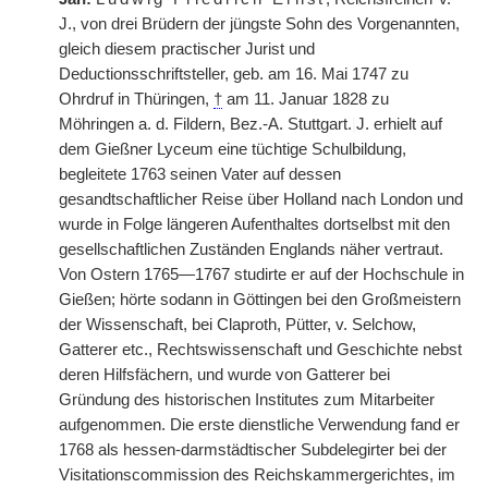
J., von drei Brüdern der jüngste Sohn des Vorgenannten,
gleich diesem practischer Jurist und
Deductionsschriftsteller, geb. am 16. Mai 1747 zu
Ohrdruf in Thüringen,
†
am 11. Januar 1828 zu
Möhringen a. d. Fildern, Bez.-A. Stuttgart.
|
J. erhielt auf
dem Gießner Lyceum eine tüchtige Schulbildung,
begleitete 1763 seinen Vater auf dessen
gesandtschaftlicher Reise über Holland nach London und
wurde in Folge längeren Aufenthaltes dortselbst mit den
gesellschaftlichen Zuständen Englands näher vertraut.
Von Ostern 1765—1767 studirte er auf der Hochschule in
Gießen; hörte sodann in Göttingen bei den Großmeistern
der Wissenschaft, bei Claproth, Pütter, v. Selchow,
Gatterer etc., Rechtswissenschaft und Geschichte nebst
deren Hilfsfächern, und wurde von Gatterer bei
Gründung des historischen Institutes zum Mitarbeiter
aufgenommen. Die erste dienstliche Verwendung fand er
1768 als hessen-darmstädtischer Subdelegirter bei der
Visitationscommission des Reichskammergerichtes, im