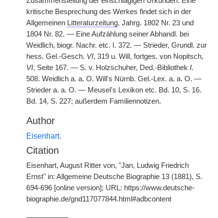
Zusammenstellung der einschlägigen Urkunden. Eine
kritische Besprechung des Werkes findet sich in der
Allgemeinen
Litteraturzeitung
, Jahrg. 1802 Nr. 23 und
1804 Nr. 82. — Eine Aufzählung seiner Abhandl. bei
Weidlich, biogr. Nachr. etc. I. 372. — Strieder, Grundl. zur
hess. Gel.-Gesch.
VI
, 319 u. Will, fortges. von Nopitsch,
VI
, Seite 167. — S. v. Holzschuher, Ded.-Bibliothek
I.
508. Weidlich a. a. O. Will's Nürnb. Gel.-Lex. a. a. O. —
Strieder a. a. O. — Meusel's Lexikon etc. Bd. 10, S. 16.
Bd. 14, S. 227; außerdem Familiennotizen.
Author
Eisenhart.
Citation
Eisenhart, August Ritter von, "Jan, Ludwig Friedrich
Ernst" in: Allgemeine Deutsche Biographie 13 (1881), S.
694-696 [online version]; URL: https://www.deutsche-
biographie.de/gnd117077844.html#adbcontent