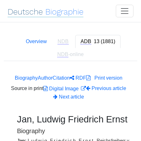
Deutsche
Biographie
Overview
NDB
ADB
13 (1881)
NDB
-online
Biography
Author
Citation
RDF
Print version
Source in print
Previous article
Digital Image
Next article
Jan, Ludwig Friedrich Ernst
Biography
Jan:
Ludwig Friedrich Ernst
, Reichsfreiherr v.