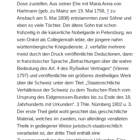
Dose zustellen. Aus seiner Ehe mit Maria Anna von
Hartmann (geb. zu Mainz am 19. Mai 1758,
†
zu
Ansbach am 5. Mai 1808) entstammten zwei Söhne und
eben so viele Töchter. Der ältere Sohn trat schon
frühzeitig in die kaiserliche Nobelgarde in Petersburg, wo
sein Onkel als Collegienrath lebte, der jüngere nahm
württembergische Kriegsdienste. J. verfaßte mehrere
meist durch den Druck veröffentlichte Deductionen, dann
in französischer Sprache „Betrachtungen über die wahre
Bedeutung des Art. 4 des Ryßwiker Vertrages“ (Vienne
1797) und veröffentlichte ein größeres dreitheiliges Werk
über die Schweiz unter dem Titel: „Staatsrechtliche
Verhältnisse der Schweiz zu dem Teutschen Reich vom
Ursprung des Eidgenossen-Bundes bis zu Ende des 18.
Jahrhunderts mit Urkunden“. 3 Thle. Nürnberg 1802 u. 3.
Der erste Theil giebt wohl gesichtet das geschichtliche
Material, welches im zweiten, nun allerdings veralteten
Theile in gediegener Weise juristisch-staatsrechtlich
verarbeitet ist, der dritte Theil enthält eine