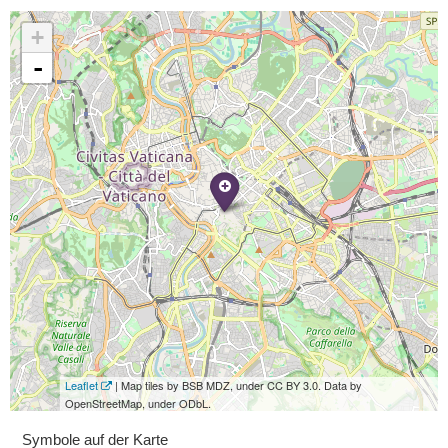
+
-
Leaflet
| Map tiles by BSB MDZ, under CC BY 3.0. Data by
OpenStreetMap, under ODbL.
Symbole auf der Karte