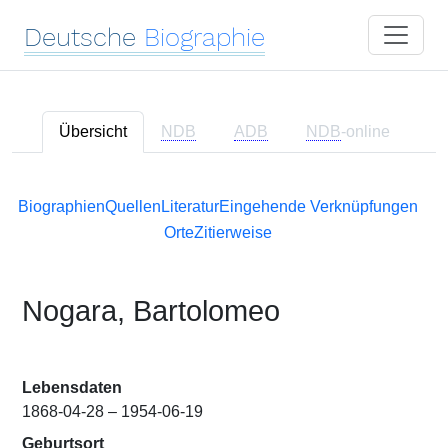
Deutsche
Biographie
Übersicht
NDB
ADB
NDB
-online
Biographien
Quellen
Literatur
Eingehende Verknüpfungen
Orte
Zitierweise
Nogara, Bartolomeo
Lebensdaten
1868-04-28 – 1954-06-19
Geburtsort