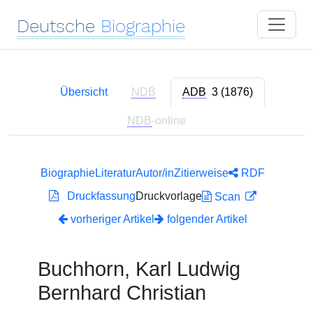
Deutsche
Biographie
Übersicht
NDB
ADB
3 (1876)
NDB
-online
Biographie
Literatur
Autor/in
Zitierweise
RDF
Druckfassung
Druckvorlage
Scan
vorheriger Artikel
folgender Artikel
Buchhorn, Karl Ludwig
Bernhard Christian