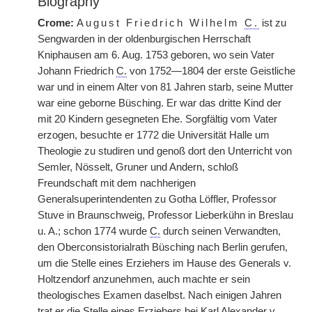
Biography
Crome:
August Friedrich Wilhelm
C.
ist zu
Sengwarden in der oldenburgischen Herrschaft
Kniphausen am 6. Aug. 1753 geboren, wo sein Vater
Johann Friedrich
C.
von 1752—1804 der erste Geistliche
war und in einem Alter von 81 Jahren starb, seine Mutter
war eine geborne Büsching. Er war das dritte Kind der
mit 20 Kindern gesegneten Ehe. Sorgfältig vom Vater
erzogen, besuchte er 1772 die Universität Halle um
Theologie zu studiren und genoß dort den Unterricht von
Semler, Nösselt, Gruner und Andern, schloß
Freundschaft mit dem nachherigen
Generalsuperintendenten zu Gotha Löffler, Professor
Stuve in Braunschweig, Professor Lieberkühn in Breslau
u. A.; schon 1774 wurde
C.
durch seinen Verwandten,
den Oberconsistorialrath Büsching nach Berlin gerufen,
um die Stelle eines Erziehers im Hause des Generals v.
Holtzendorf anzunehmen, auch machte er sein
theologisches Examen daselbst. Nach einigen Jahren
trat er die Stelle eines Erziehers bei Karl Alexander v.