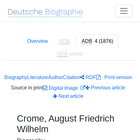
Deutsche
Biographie
Overview
NDB
ADB
4 (1876)
NDB
-online
Biography
Literature
Author
Citation
RDF
Print version
Source in print
Previous article
Digital Image
Next article
Crome, August Friedrich
Wilhelm