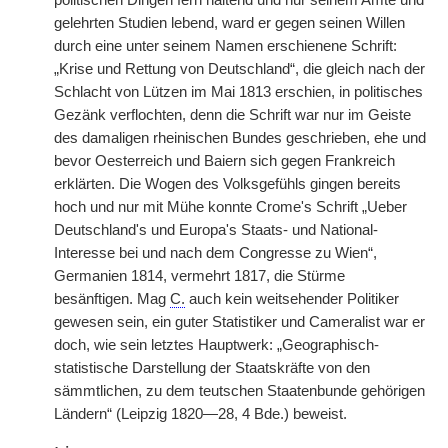
politischen Dingen fern haltend und nur seinem Amte und
gelehrten Studien lebend, ward er gegen seinen Willen
durch eine unter seinem Namen erschienene Schrift:
„Krise und Rettung von Deutschland“, die gleich nach der
Schlacht von Lützen im Mai 1813 erschien, in politisches
Gezänk verflochten, denn die Schrift war nur im Geiste
des damaligen rheinischen Bundes geschrieben, ehe und
bevor Oesterreich und Baiern sich gegen Frankreich
erklärten. Die Wogen des Volksgefühls gingen bereits
hoch und nur mit Mühe konnte Crome's Schrift „Ueber
Deutschland's und Europa's Staats- und National-
Interesse bei und nach dem Congresse zu Wien“,
Germanien 1814, vermehrt 1817, die Stürme
besänftigen. Mag
C.
auch kein weitsehender Politiker
gewesen sein, ein guter Statistiker und Cameralist war er
doch, wie sein letztes Hauptwerk: „Geographisch-
statistische Darstellung der Staatskräfte von den
sämmtlichen, zu dem teutschen Staatenbunde gehörigen
Ländern“ (Leipzig 1820—28, 4 Bde.) beweist.