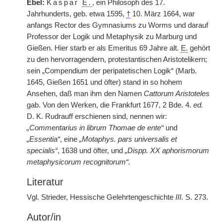
Ebel:
Kaspar
E.
, ein Philosoph des 17.
Jahrhunderts, geb. etwa 1595,
†
10. März 1664, war
anfangs Rector des Gymnasiums zu Worms und darauf
Professor der Logik und Metaphysik zu Marburg und
Gießen. Hier starb er als Emeritus 69 Jahre alt.
E.
gehört
zu den hervorragendern, protestantischen Aristotelikern;
sein „Compendium der peripatetischen Logik“ (Marb.
1645, Gießen 1651 und öfter) stand in so hohem
Ansehen, daß man ihm den Namen
Cattorum Aristoteles
gab. Von den Werken, die Frankfurt 1677, 2 Bde. 4.
ed.
D. K. Rudrauff erschienen sind, nennen wir:
„Commentarius in librum Thomae de ente“
und
„Essentia“
, eine
„Motaphys. pars universalis et
specialis“
, 1638 und öfter, und
„Dispp. XX aphorismorum
metaphysicorum recognitorum“.
Literatur
Vgl. Strieder, Hessische Gelehrtengeschichte
III.
S. 273.
Autor/in