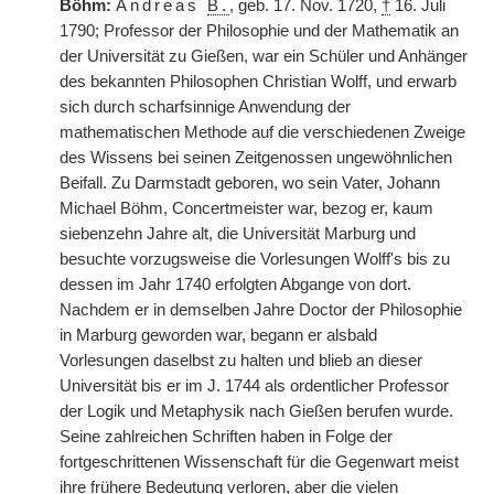
Böhm:
Andreas
B.
, geb. 17. Nov. 1720,
†
16. Juli
1790; Professor der Philosophie und der Mathematik an
der Universität zu Gießen, war ein Schüler und Anhänger
des bekannten Philosophen Christian Wolff, und erwarb
sich durch scharfsinnige Anwendung der
mathematischen Methode auf die verschiedenen Zweige
des Wissens bei seinen Zeitgenossen ungewöhnlichen
Beifall. Zu Darmstadt geboren, wo sein Vater, Johann
Michael Böhm, Concertmeister war, bezog er, kaum
siebenzehn Jahre alt, die Universität Marburg und
besuchte vorzugsweise die Vorlesungen Wolff's bis zu
dessen im Jahr 1740 erfolgten Abgange von dort.
Nachdem er in demselben Jahre Doctor der Philosophie
in Marburg geworden war, begann er alsbald
Vorlesungen daselbst zu halten und blieb an dieser
Universität bis er im J. 1744 als ordentlicher Professor
der
|
Logik und Metaphysik nach Gießen berufen wurde.
Seine zahlreichen Schriften haben in Folge der
fortgeschrittenen Wissenschaft für die Gegenwart meist
ihre frühere Bedeutung verloren, aber die vielen