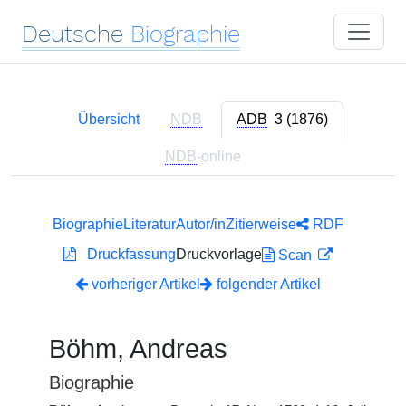
Deutsche
Biographie
Übersicht
NDB
ADB
3 (1876)
NDB
-online
Biographie
Literatur
Autor/in
Zitierweise
RDF
Druckfassung
Druckvorlage
Scan
vorheriger Artikel
folgender Artikel
Böhm, Andreas
Biographie