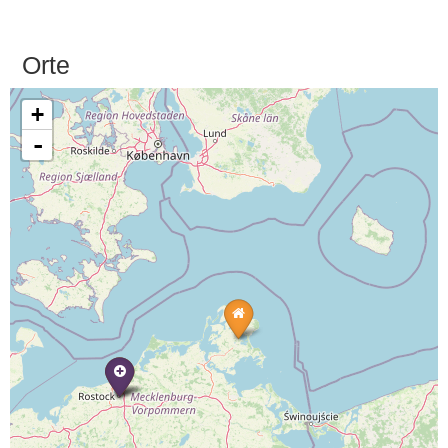
Orte
+
-