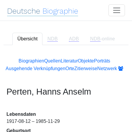
Deutsche
Biographie
Übersicht
NDB
ADB
NDB
-online
Biographien
Quellen
Literatur
Objekte
Porträts
Ausgehende Verknüpfungen
Orte
Zitierweise
Netzwerk
Perten, Hanns Anselm
Lebensdaten
1917-08-12 – 1985-11-29
Geburtsort