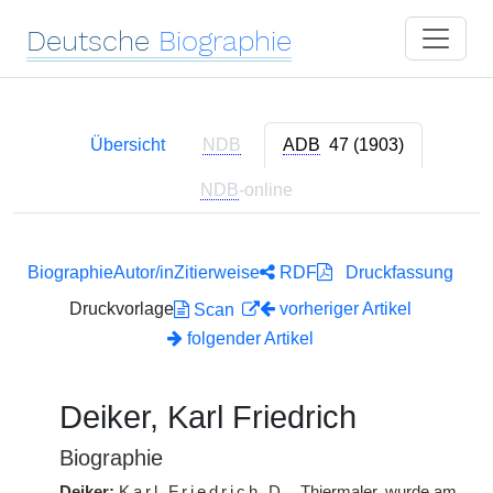
Deutsche
Biographie
Übersicht
NDB
ADB
47 (1903)
NDB
-online
Biographie
Autor/in
Zitierweise
RDF
Druckfassung
Druckvorlage
vorheriger Artikel
Scan
folgender Artikel
Deiker, Karl Friedrich
Biographie
Deiker:
Karl Friedrich
D.
, Thiermaler, wurde am