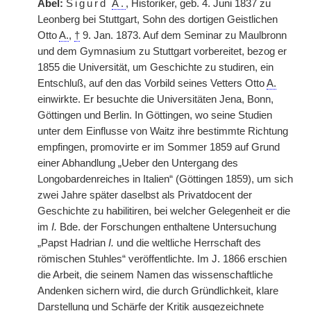
Abel:
Sigurd
A.
, Historiker, geb. 4. Juni 1837 zu
Leonberg bei Stuttgart, Sohn des dortigen Geistlichen
Otto
A.
,
†
9. Jan. 1873. Auf dem Seminar zu Maulbronn
und dem Gymnasium zu Stuttgart vorbereitet, bezog er
1855 die Universität, um Geschichte zu studiren, ein
Entschluß, auf den das Vorbild seines Vetters Otto
A.
einwirkte. Er besuchte die Universitäten Jena, Bonn,
Göttingen und Berlin. In Göttingen, wo seine Studien
unter dem Einflusse von Waitz ihre bestimmte Richtung
empfingen, promovirte er im Sommer 1859 auf Grund
einer Abhandlung „Ueber den Untergang des
Longobardenreiches in Italien“ (Göttingen 1859), um sich
zwei Jahre später daselbst als Privatdocent der
Geschichte zu habilitiren, bei welcher Gelegenheit er die
im
I.
Bde. der Forschungen enthaltene Untersuchung
„Papst Hadrian
I.
und die weltliche Herrschaft des
römischen Stuhles“ veröffentlichte. Im J. 1866 erschien
die Arbeit, die seinem Namen das wissenschaftliche
Andenken sichern wird, die durch Gründlichkeit, klare
Darstellung und Schärfe der Kritik ausgezeichnete