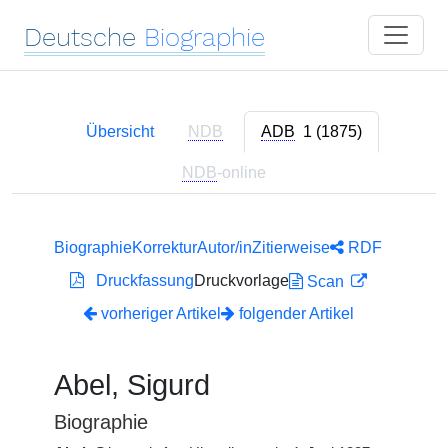
Deutsche
Biographie
Übersicht
NDB
ADB
1 (1875)
NDB
-online
Biographie
Korrektur
Autor/in
Zitierweise
RDF
Druckfassung
Druckvorlage
Scan
vorheriger Artikel
folgender Artikel
Abel, Sigurd
Biographie