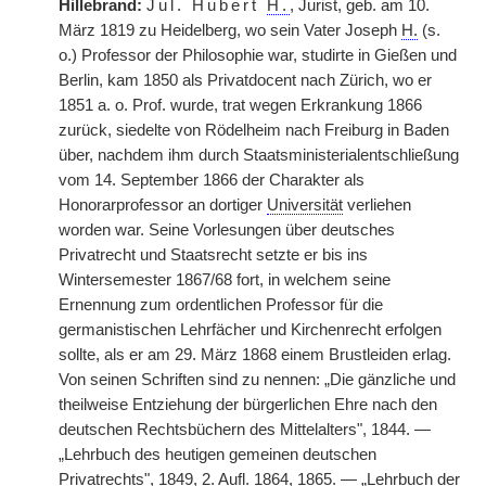
Hillebrand:
Jul. Hubert
H.
, Jurist, geb. am 10.
März 1819 zu Heidelberg, wo sein Vater Joseph
H.
(s.
o.) Professor der Philosophie war, studirte in Gießen und
Berlin, kam 1850 als Privatdocent nach Zürich, wo er
1851 a. o. Prof. wurde, trat wegen Erkrankung 1866
zurück, siedelte von Rödelheim nach Freiburg in Baden
über, nachdem ihm durch Staatsministerialentschließung
vom 14. September 1866 der Charakter als
Honorarprofessor an dortiger
Universität
verliehen
worden war. Seine Vorlesungen über deutsches
Privatrecht und Staatsrecht setzte er bis ins
Wintersemester 1867/68 fort, in welchem seine
Ernennung zum ordentlichen Professor für die
germanistischen Lehrfächer und Kirchenrecht erfolgen
sollte, als er am 29. März 1868 einem Brustleiden erlag.
Von seinen Schriften sind zu nennen: „Die gänzliche und
theilweise Entziehung der bürgerlichen Ehre nach den
deutschen Rechtsbüchern des Mittelalters", 1844. —
„Lehrbuch des heutigen gemeinen deutschen
Privatrechts", 1849, 2. Aufl. 1864, 1865. — „Lehrbuch der