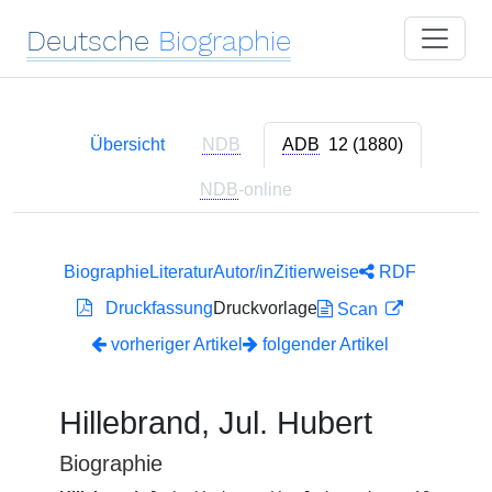
Deutsche
Biographie
Übersicht
NDB
ADB
12 (1880)
NDB
-online
Biographie
Literatur
Autor/in
Zitierweise
RDF
Druckfassung
Druckvorlage
Scan
vorheriger Artikel
folgender Artikel
Hillebrand, Jul. Hubert
Biographie