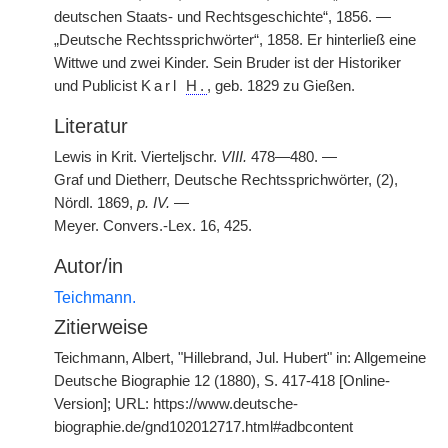
deutschen Staats- und Rechtsgeschichte“, 1856. —
„Deutsche Rechtssprichwörter“, 1858. Er hinterließ eine
Wittwe und zwei Kinder. Sein Bruder ist der Historiker
und Publicist
Karl
H.
, geb. 1829 zu Gießen.
Literatur
Lewis in Krit. Vierteljschr.
VIII.
478—480. —
Graf und Dietherr, Deutsche Rechtssprichwörter, (2),
Nördl. 1869,
p. IV.
—
Meyer. Convers.-Lex. 16, 425.
Autor/in
Teichmann.
Zitierweise
Teichmann, Albert, "Hillebrand, Jul. Hubert" in: Allgemeine
Deutsche Biographie 12 (1880), S. 417-418 [Online-
Version]; URL: https://www.deutsche-
biographie.de/gnd102012717.html#adbcontent