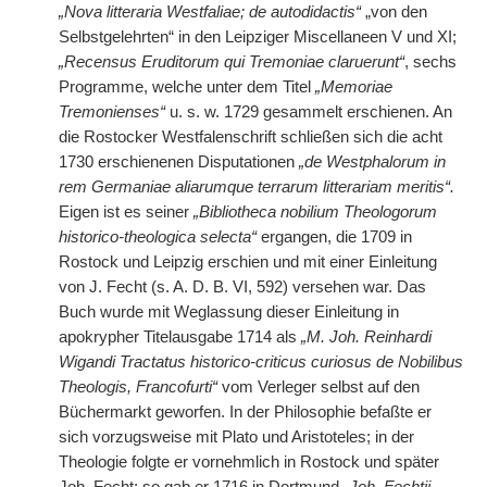
„Nova litteraria Westfaliae; de autodidactis“
„von den
Selbstgelehrten“ in den Leipziger Miscellaneen V und XI;
„Recensus Eruditorum qui Tremoniae claruerunt“
, sechs
Programme, welche unter dem Titel
„Memoriae
Tremonienses“
u. s. w. 1729 gesammelt erschienen. An
die Rostocker Westfalenschrift schließen sich die acht
1730 erschienenen Disputationen
„de Westphalorum in
rem Germaniae aliarumque terrarum litterariam meritis“.
Eigen ist es seiner
„Bibliotheca nobilium Theologorum
historico-theologica selecta“
ergangen, die 1709 in
Rostock und Leipzig erschien und mit einer Einleitung
von J. Fecht (s. A. D. B. VI, 592) versehen war. Das
Buch wurde mit Weglassung dieser Einleitung in
apokrypher Titelausgabe 1714 als
„M. Joh. Reinhardi
Wigandi Tractatus historico-criticus curiosus de Nobilibus
Theologis, Francofurti“
vom Verleger selbst auf den
Büchermarkt geworfen. In der Philosophie befaßte er
sich vorzugsweise mit Plato und Aristoteles; in der
Theologie folgte er vornehmlich in Rostock und später