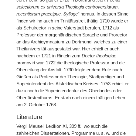
Joh. Fecht; so gab er 1716 in Dortmund
„Joh. Fechtii
selectiorum ex universa Theologia controversiarum,
recentiorum praecipue, Sylloge“
heraus. In dessen Sinne
finden wir ihn auch im Trinitätsstreit thätig. 1710 wurde er
als Schulrector in seine Vaterstadt berufen, 1712 als
Professor der morgenländischen Sprache und Prorector
an das Archigymnasium zu Dortmund, welches zu einer
Theiluniversität ausgestaltet war. Hier erhielt er auch,
nachdem er 1721 in Rinteln zum
Doctor theologiae
promovirt war, 1722 die theologische Professur und die
Oberleitung der Anstalt. 1730 folgte er dem Rufe nach
Gießen als Professor der Theologie, Stadtprediger und
Superintendent des Alsfeldischen Kreises, 1753 erhielt er
dazu noch die Superintendentur des Oberlandes oder
Oberfürstenthums. Er starb nach einem thätigen Leben
am 2. October 1768.
Literature
Vergl. Meusel, Lexikon XI, 399 ff., wo auch die
zahlreichen Dissertationen. Programme u. s. w. und die