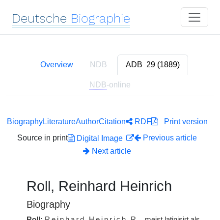
Deutsche
Biographie
Overview
NDB
ADB
29 (1889)
NDB
-online
Biography
Literature
Author
Citation
RDF
Print version
Source in print
Previous article
Digital Image
Next article
Roll, Reinhard Heinrich
Biography
Roll:
Reinhard Heinrich
R.
, meist latinisirt als