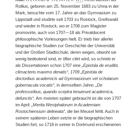
Rollius, geboren am 25. November 1683 zu Unna in der
Mark, besuchte vom 17. Jahre an das Gymnasium zu
Lippstadt und studirte seit 1703 zu Rostock, Greifswald
und wieder in Rostock, wo er 1708 zum Magister
promovirte, auch von 1707—18 als Privatdocent
philosophische Vorlesungen hielt. Er trieb hier allerlei
biographische Studien zur Geschichte der Universität
und der Großen Stadtschule, deren wegen, obwohl sie
wenig bedeutend sind, er öfter citirt wird, so schrieb er
als Dissertationen schon 1707 eine
„Epistola de eruditis
climacterio maximo denatis“, 1709 „Epistola de
doctoribus academicis ad Gymnasiorum vel scholarum
gubernacula vocatis“
, in demselben Jahre:
„De
professoribus, quando sceptra tenuerunt academica,
defunctis“.
Am meisten später gebraucht ist die von 1707
im April:
„Merita Westphalorum in Academiam
Rostochiensium delineata“
, die bei Meusel fehlt. Auch in
seinem späteren Leben setzte er die biographischen
Studien fort, so 1718 in seiner in Dortmund erschienenen