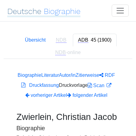
Deutsche
Biographie
Übersicht
NDB
ADB
45 (1900)
NDB
-online
Biographie
Literatur
Autor/in
Zitierweise
RDF
Druckfassung
Druckvorlage
Scan
vorheriger Artikel
folgender Artikel
Zwierlein, Christian Jacob
Biographie