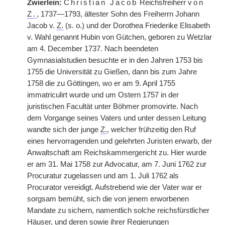
Zwierlein:
Christian Jacob
Reichsfreiherr
von
Z.
, 1737—1793, ältester Sohn des Freiherrn Johann
Jacob v.
Z.
(s. o.) und der Dorothea Friederike Elisabeth
v. Wahl genannt Hubin von Gütchen, geboren zu Wetzlar
am 4. December 1737. Nach beendeten
Gymnasialstudien besuchte er in den Jahren 1753 bis
1755 die Universität zu Gießen, dann bis zum Jahre
1758 die zu Göttingen, wo er am 9. April 1755
immatriculirt wurde und um Ostern 1757 in der
juristischen Facultät unter Böhmer promovirte. Nach
dem Vorgange seines Vaters und unter dessen Leitung
wandte sich der junge
Z.
, welcher frühzeitig den Ruf
eines hervorragenden und gelehrten Juristen erwarb, der
Anwaltschaft
|
am Reichskammergericht zu. Hier wurde
er am 31. Mai 1758 zur Advocatur, am 7. Juni 1762 zur
Procuratur zugelassen und am 1. Juli 1762 als
Procurator vereidigt. Aufstrebend wie der Vater war er
sorgsam bemüht, sich die von jenem erworbenen
Mandate zu sichern, namentlich solche reichsfürstlicher
Häuser, und deren sowie ihrer Regierungen