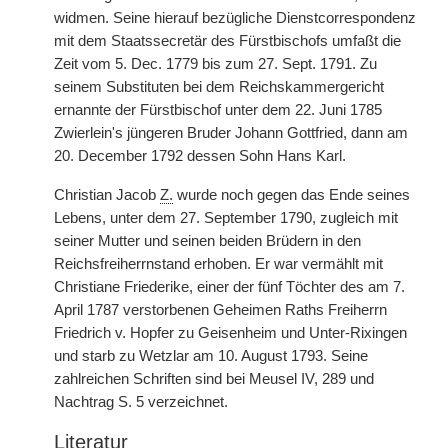
widmen. Seine hierauf bezügliche Dienstcorrespondenz
mit dem Staatssecretär des Fürstbischofs umfaßt die
Zeit vom 5. Dec. 1779 bis zum 27. Sept. 1791. Zu
seinem Substituten bei dem Reichskammergericht
ernannte der Fürstbischof unter dem 22. Juni 1785
Zwierlein's jüngeren Bruder Johann Gottfried, dann am
20. December 1792 dessen Sohn Hans Karl.
Christian Jacob
Z.
wurde noch gegen das Ende seines
Lebens, unter dem 27. September 1790, zugleich mit
seiner Mutter und seinen beiden Brüdern in den
Reichsfreiherrnstand erhoben. Er war vermählt mit
Christiane Friederike, einer der fünf Töchter des am 7.
April 1787 verstorbenen Geheimen Raths Freiherrn
Friedrich v. Hopfer zu Geisenheim und Unter-Rixingen
und starb zu Wetzlar am 10. August 1793. Seine
zahlreichen Schriften sind bei Meusel IV, 289 und
Nachtrag S. 5 verzeichnet.
Literatur