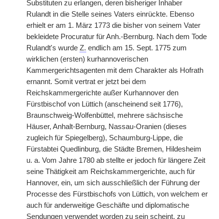
Substituten zu erlangen, deren bisheriger Inhaber
Rulandt in die Stelle seines Vaters einrückte. Ebenso
erhielt er am 1. März 1773 die bisher von seinem Vater
bekleidete Procuratur für Anh.-Bernburg. Nach dem Tode
Rulandt's wurde
Z.
endlich am 15. Sept. 1775 zum
wirklichen (ersten) kurhannoverischen
Kammergerichtsagenten mit dem Charakter als Hofrath
ernannt. Somit vertrat er jetzt bei dem
Reichskammergerichte außer Kurhannover den
Fürstbischof von Lüttich (anscheinend seit 1776),
Braunschweig-Wolfenbüttel, mehrere sächsische
Häuser, Anhalt-Bernburg, Nassau-Oranien (dieses
zugleich für Spiegelberg), Schaumburg-Lippe, die
Fürstabtei Quedlinburg, die Städte Bremen, Hildesheim
u. a. Vom Jahre 1780 ab stellte er jedoch für längere Zeit
seine Thätigkeit am Reichskammergerichte, auch für
Hannover, ein, um sich ausschließlich der Führung der
Processe des Fürstbischofs von Lüttich, von welchem er
auch für anderweitige Geschäfte und diplomatische
Sendungen verwendet worden zu sein scheint, zu