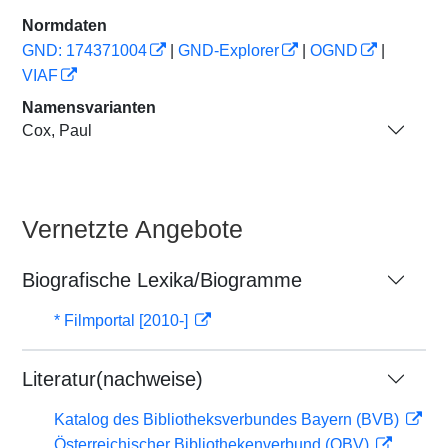
Normdaten
GND: 174371004
|
GND-Explorer
|
OGND
|
VIAF
Namensvarianten
Cox, Paul
Vernetzte Angebote
Biografische Lexika/Biogramme
* Filmportal [2010-]
Literatur(nachweise)
Katalog des Bibliotheksverbundes Bayern (BVB)
Österreichischer Bibliothekenverbund (OBV)