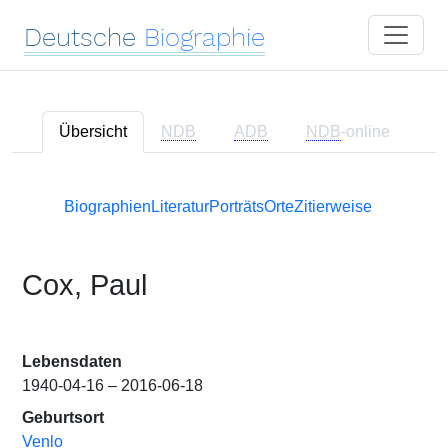
Deutsche
Biographie
Übersicht
NDB
ADB
NDB
-online
Biographien
Literatur
Porträts
Orte
Zitierweise
Cox, Paul
Lebensdaten
1940-04-16 – 2016-06-18
Geburtsort
Venlo