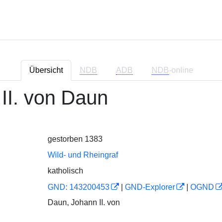
Übersicht
NDB
ADB
NDB
-online
II. von Daun
gestorben 1383
Wild- und Rheingraf
katholisch
GND: 143200453
|
GND-Explorer
|
OGND
Daun, Johann II. von