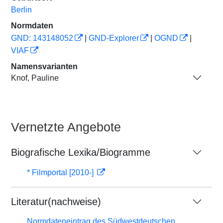
Berlin
Normdaten
GND: 143148052
|
GND-Explorer
|
OGND
|
VIAF
Namensvarianten
Knof, Pauline
Vernetzte Angebote
Biografische Lexika/Biogramme
* Filmportal [2010-]
Literatur(nachweise)
Normdateneintrag des Südwestdeutschen