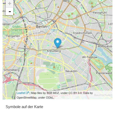
+
-
Leaflet
| Map tiles by BSB MDZ, under CC BY 3.0. Data by
OpenStreetMap, under ODbL.
Symbole auf der Karte