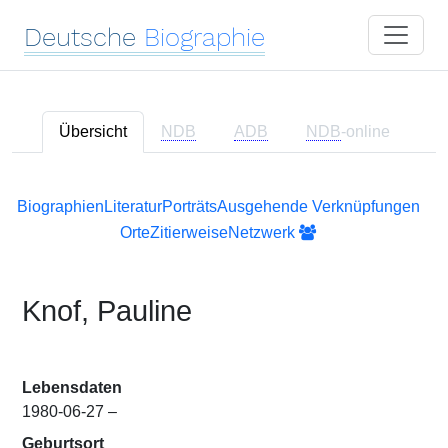
Deutsche
Biographie
Übersicht
NDB
ADB
NDB
-online
Biographien
Literatur
Porträts
Ausgehende Verknüpfungen
Orte
Zitierweise
Netzwerk
Knof, Pauline
Lebensdaten
1980-06-27 –
Geburtsort