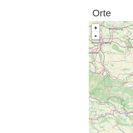
Orte
+
-