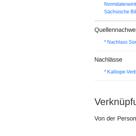
Normdateneint
Sächsische Bi
Quellennachwe
* Nachlass S
Nachlässe
* Kalliope-Ve
Verknüpf
Von der Perso