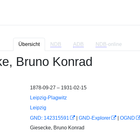
Übersicht
NDB
ADB
NDB
-online
ke, Bruno Konrad
1878-09-27 – 1931-02-15
Leipzig-Plagwitz
Leipzig
GND: 142315591
|
GND-Explorer
|
OGND
Giesecke, Bruno Konrad