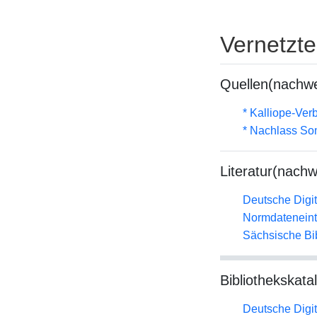
Vernetzt
Quellen(nachwe
* Kalliope-Ve
* Nachlass S
Literatur(nachw
Deutsche Digit
Normdateneint
Sächsische Bi
Bibliothekskata
Deutsche Digit