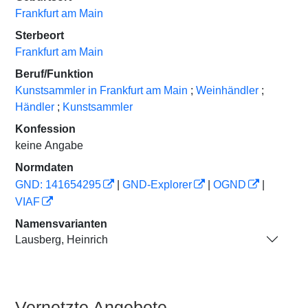
Frankfurt am Main
Sterbeort
Frankfurt am Main
Beruf/Funktion
Kunstsammler in Frankfurt am Main
;
Weinhändler
;
Händler
;
Kunstsammler
Konfession
keine Angabe
Normdaten
GND: 141654295
|
GND-Explorer
|
OGND
|
VIAF
Namensvarianten
Lausberg, Heinrich
Vernetzte Angebote