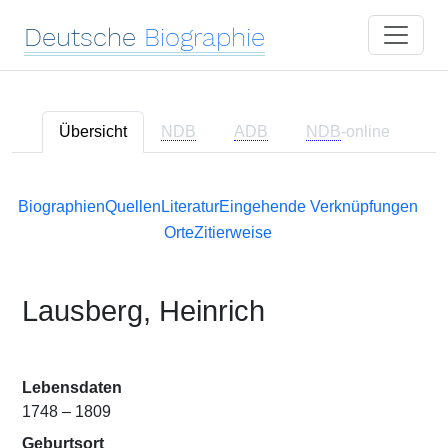
Deutsche
Biographie
Übersicht
NDB
ADB
NDB
-online
Biographien
Quellen
Literatur
Eingehende Verknüpfungen
Orte
Zitierweise
Lausberg, Heinrich
Lebensdaten
1748 – 1809
Geburtsort