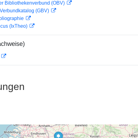
her Bibliothekenverbund (OBV)
Verbundkatalog (GBV)
bliographie
icus (IxTheo)
achweise)
D
ungen