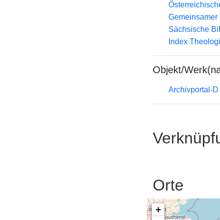
Österreichisc
Gemeinsamer 
Sächsische Bi
Index Theolog
Objekt/Werk(n
Archivportal-
Verknüpf
Orte
+