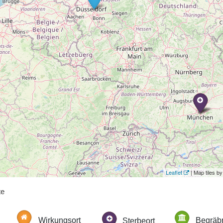
Leaflet
| Map tiles 
te
Wirkungsort
Sterbeort
Begräbn