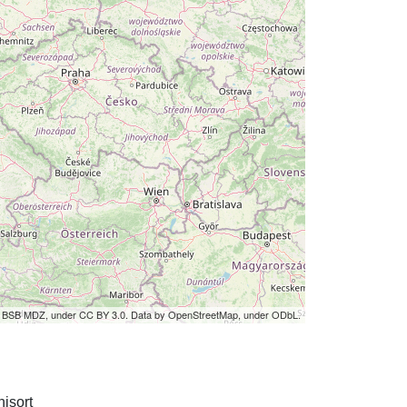
by BSB MDZ, under CC BY 3.0. Data by OpenStreetMap, under ODbL.
isort