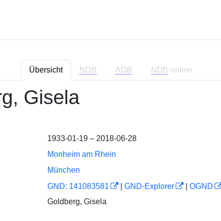
Übersicht
NDB
ADB
NDB
-online
g, Gisela
1933-01-19 – 2018-06-28
Monheim am Rhein
München
GND: 141083581
|
GND-Explorer
|
OGND
Goldberg, Gisela