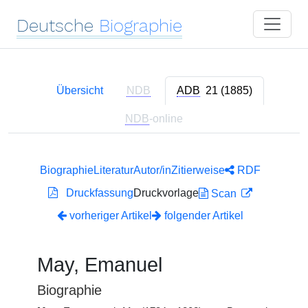
Deutsche
Biographie
Übersicht
NDB
ADB
21 (1885)
NDB
-online
Biographie
Literatur
Autor/in
Zitierweise
RDF
Druckfassung
Druckvorlage
Scan
vorheriger Artikel
folgender Artikel
May, Emanuel
Biographie