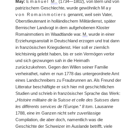
May:
Emanuel
M.
(1734—1802), von Bern und von
patrizischem Geschlechte, wurde gewöhnlich
May
von Romainmotiers
genannt, weil sein Vater,
Oberstlieutenant in holländischem Militärdienst, später
Bernischer Landvogt in dem aufgehobenen Kloster
Romainmotiers im Waadtlande war.
M.
wurde in einer
Erziehungsanstalt in Deutschland erzogen und trat dann
in französischen Kriegsdienst. Hier soll er ziemlich
leichtsinnig gelebt haben, bis er sein Vermögen verlor
und sich gezwungen sah in die Heimath
zurückzukehren. Gegen den Willen seiner Familie
verheirathet, nahm er nun 1778 das untergeordnete Amt
eines Landschreibers zu Fraubrunnen an. Als Freund der
Litteratur beschäftigte er sich hier mit geschichtlichen
Studien und schrieb in französischer Sprache das Werk:
„Histoire militaire de la Suisse et celle des Suisses dans
les différents services de l'Europe.“ 8 tom.
Lausanne
1788, eine im Ganzen nicht sehr zuverlässige
Compilation, die aber doch, namentlich was die
Geschichte der Schweizer im Auslande betrifft, viele