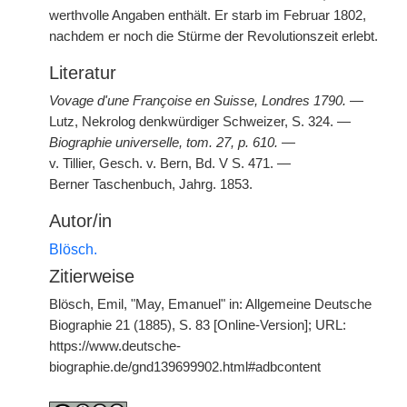
werthvolle Angaben enthält. Er starb im Februar 1802,
nachdem er noch die Stürme der Revolutionszeit erlebt.
Literatur
Vovage d'une Françoise en Suisse, Londres 1790.
—
Lutz, Nekrolog denkwürdiger Schweizer, S. 324. —
Biographie universelle, tom. 27, p. 610.
—
v. Tillier, Gesch. v. Bern, Bd. V S. 471. —
Berner Taschenbuch, Jahrg. 1853.
Autor/in
Blösch.
Zitierweise
Blösch, Emil, "May, Emanuel" in: Allgemeine Deutsche
Biographie 21 (1885), S. 83 [Online-Version]; URL:
https://www.deutsche-
biographie.de/gnd139699902.html#adbcontent