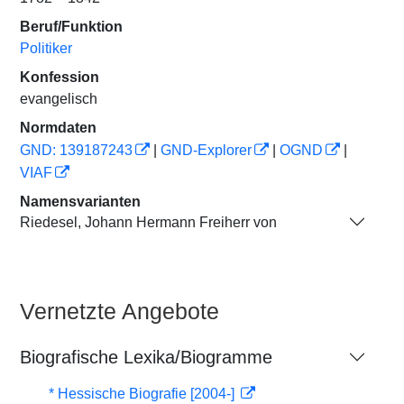
Beruf/Funktion
Politiker
Konfession
evangelisch
Normdaten
GND: 139187243
|
GND-Explorer
|
OGND
|
VIAF
Namensvarianten
Riedesel, Johann Hermann Freiherr von
Vernetzte Angebote
Biografische Lexika/Biogramme
* Hessische Biografie [2004-]