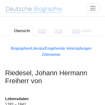
Deutsche
Biographie
Übersicht
NDB
ADB
NDB
-online
Biographien
Literatur
Eingehende Verknüpfungen
Zitierweise
Riedesel, Johann Hermann
Freiherr von
Lebensdaten
1782 – 1842