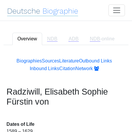
Deutsche
Biographie
Overview
NDB
ADB
NDB
-online
Biographies
Sources
Literature
Outbound Links
Inbound Links
Citation
Network
Radziwill, Elisabeth Sophie
Fürstin von
Dates of Life
1589 – 1629