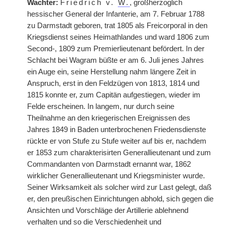
Wachter:
Friedrich v.
W.
, großherzoglich
hessischer General der Infanterie, am 7. Februar 1788
zu Darmstadt geboren, trat 1805 als Freicorporal in den
Kriegsdienst seines Heimathlandes und ward 1806 zum
Second-, 1809 zum Premierlieutenant befördert. In der
Schlacht bei Wagram büßte er am 6. Juli jenes Jahres
ein Auge ein, seine Herstellung nahm längere Zeit in
Anspruch, erst in den Feldzügen von 1813, 1814 und
1815 konnte er, zum Capitän aufgestiegen, wieder im
Felde erscheinen. In langem, nur durch seine
Theilnahme an den kriegerischen Ereignissen des
Jahres 1849 in Baden unterbrochenen Friedensdienste
rückte er von Stufe zu Stufe weiter auf bis er, nachdem
er 1853 zum charakterisirten Generallieutenant und zum
Commandanten von Darmstadt ernannt war, 1862
wirklicher Generallieutenant und Kriegsminister wurde.
Seiner Wirksamkeit als solcher wird zur Last gelegt, daß
er, den preußischen Einrichtungen abhold, sich gegen die
Ansichten und Vorschläge der Artillerie ablehnend
verhalten und so die Verschiedenheit und