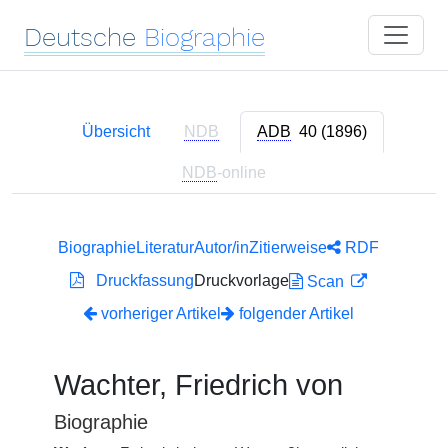
Deutsche
Biographie
Übersicht
NDB
ADB
40 (1896)
NDB
-online
Biographie
Literatur
Autor/in
Zitierweise
RDF
Druckfassung
Druckvorlage
Scan
vorheriger Artikel
folgender Artikel
Wachter, Friedrich von
Biographie