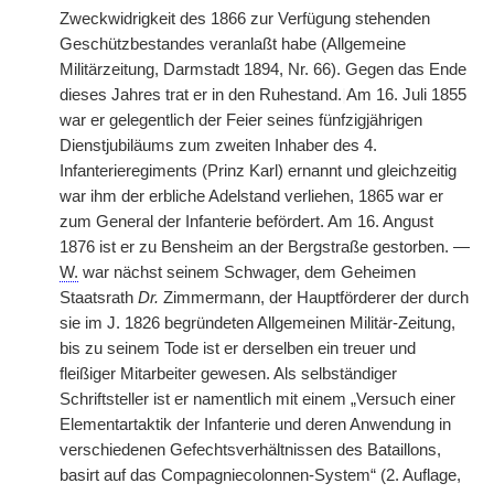
Zweckwidrigkeit des 1866 zur Verfügung stehenden
Geschützbestandes veranlaßt habe (Allgemeine
Militärzeitung, Darmstadt 1894, Nr. 66). Gegen das Ende
dieses Jahres trat er in den Ruhestand.
|
Am 16. Juli 1855
war er gelegentlich der Feier seines fünfzigjährigen
Dienstjubiläums zum zweiten Inhaber des 4.
Infanterieregiments (Prinz Karl) ernannt und gleichzeitig
war ihm der erbliche Adelstand verliehen, 1865 war er
zum General der Infanterie befördert. Am 16. Angust
1876 ist er zu Bensheim an der Bergstraße gestorben. —
W.
war nächst seinem Schwager, dem Geheimen
Staatsrath
Dr.
Zimmermann, der Hauptförderer der durch
sie im J. 1826 begründeten Allgemeinen Militär-Zeitung,
bis zu seinem Tode ist er derselben ein treuer und
fleißiger Mitarbeiter gewesen. Als selbständiger
Schriftsteller ist er namentlich mit einem „Versuch einer
Elementartaktik der Infanterie und deren Anwendung in
verschiedenen Gefechtsverhältnissen des Bataillons,
basirt auf das Compagniecolonnen-System“ (2. Auflage,