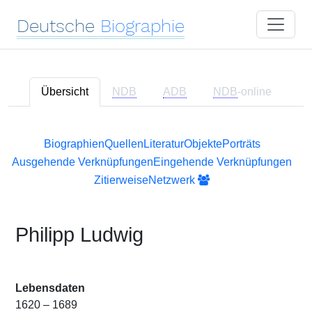
Deutsche
Biographie
Übersicht
NDB
ADB
NDB
-online
Biographien
Quellen
Literatur
Objekte
Porträts
Ausgehende Verknüpfungen
Eingehende Verknüpfungen
Zitierweise
Netzwerk
Philipp Ludwig
Lebensdaten
1620 – 1689