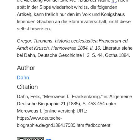
die Ableitung von der „Merwe“. Daß der Name
M.
noch
spät in der Sippe wiederholt wird (s. die folgenden
Artikel), kann freilich nur den im Volk und Königshaus
lebenden Glauben an die Stammvaterschaft, nicht diese
selbst beweisen.
Gregor. Turonens. historia ecclesiastica Francorum ed.
Arndt et Krusch, Hannoverae 1884, II, 10.
Litteratur siehe
bei Dahn, Deutsche Geschichte I, 2, S. 44, Gotha 1884.
Author
Dahn.
Citation
Dahn, Felix, "Meroweus I., Frankenkönig." in: Allgemeine
Deutsche Biographie 21 (1885), S. 453-454 unter
Meroweus I. [online version]; URL:
https://www.deutsche-
biographie.de/gnd138417989.html#adbcontent