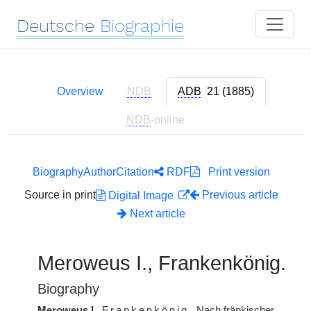
Deutsche
Biographie
Overview
NDB
ADB
21 (1885)
NDB
-online
Biography
Author
Citation
RDF
Print version
Source in print
Previous article
Digital Image
Next article
Meroweus I., Frankenkönig.
Biography
Meroweus I.
,
Frankenkönig.
Nach fränkischer