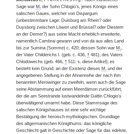
Sage war
M.
der Sohn Chlogio's, jenes Königs eines
salischen Gaues, welcher von Dispargum
(unbestimmbare Lage: Duisburg am Rhein? oder
Duysborg zwischen Löwen und Brüssel? oder Diestem
an der Demer?) aus seine Macht erheblich erweiterte,
namentlich Cambrai gewann und von da aus alles Land
bis zur Sumina (Somme) c. 420; dessen Sohn war
M.
,
der Vater Childerichs I. (geb. c. 436,
†
481), des Vaters
Chlodowechs (geb. 466,
†
511: s. diese Artikel); es
besteht kein Grund, an der Existenz dieses
M.
und der
angegebenen Stellung in der Ahnenreihe der nach ihm
benannten Merowinger zu zweifeln, wenn auch die Sage
seine Abstammung auf einen Meerdämon zurückführt,
der die am Seestrande lustwandelnde Gattin Chlogio's
überwältigend umarmt habe. Diese Stammsage des
salischen Königshauses ist eine sehr wichtige
Bestätigung der heroisch-mythologischen. Grundlage
des altgermanischen Königthums: das königliche
Geschlecht galt in Geschichte oder Sage für das edelste,