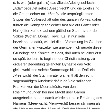
d. h. war (oder galt als) das älteste Adelsgeschlecht.
„Adal“ bedeutet selbst „Geschlecht“ und die Edeln sind
die Geschlechter κατ᾽ἐξοϰήν, die ursprünglichsten
Sippen der Völkerschaft oder des ganzen Volkes: daher
führen die Königsgeschlechter fast alle auf Götter oder
Halbgötter zurück, auf den göttlichen Stammvater des
Volkes (Wotan, Donar, Freyr). Es ist nun sehr
bezeichnend dafür, wie tief diese Vorstellung im Glauben
der Germanen
|
wurzelte, wie unentbehrlich gerade diese
Grundlage des Königthums galt, daß auch bei einer erst
so spät, bei bereits beginnender Christianisirung, zu
größerer Bedeutung gelangten Dynastie das Volk
gleichwohl eine solche Stammsage bildete. Daß ein
„Meerwicht“ der Stammvater war, enthält den echt
sagenmäßigen Ausdruck dafür, daß die salischen
Franken von der Meeresküste, von den
Rheinmündungen her ihre Macht über Gallien
ausgebreitet haben: damit würde auch die Erklärung des
Namens (Meer-wicht, Mero-vecht) besser stimmen als