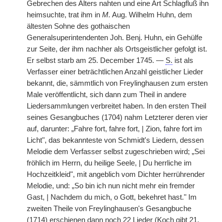
Gebrechen des Alters nahten und eine Art Schlagfluß ihn
heimsuchte, trat ihm in
M.
Aug. Wilhelm Huhn, dem
ältesten Sohne des gothaischen
Generalsuperintendenten Joh. Benj. Huhn, ein Gehülfe
zur Seite, der ihm nachher als Ortsgeistlicher gefolgt ist.
Er selbst starb am 25. December 1745. —
S.
ist als
Verfasser einer beträchtlichen Anzahl geistlicher Lieder
bekannt, die, sämmtlich von Freylinghausen zum ersten
Male veröffentlicht, sich dann zum Theil in andere
Liedersammlungen verbreitet haben. In den ersten Theil
seines Gesangbuches (1704) nahm Letzterer deren vier
auf, darunter: „Fahre fort, fahre fort, | Zion, fahre fort im
Licht", das bekannteste von Schmidt's Liedern, dessen
Melodie dem Verfasser selbst zugeschrieben wird; „Sei
fröhlich im Herrn, du heilige Seele, | Du herrliche im
Hochzeitkleid", mit angeblich vom Dichter herrührender
Melodie, und: „So bin ich nun nicht mehr ein fremder
Gast, | Nachdem du mich, o Gott, bekehret hast." Im
zweiten Theile von Freylinghausen's Gesangbuche
(1714) erschienen dann noch 22 Lieder (Koch gibt 21,