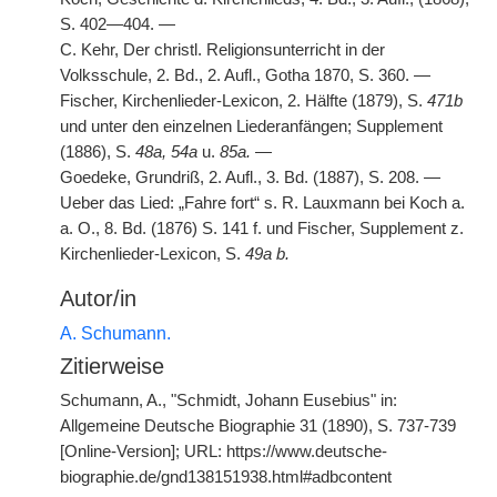
S. 402—404. —
C. Kehr, Der christl. Religionsunterricht in der
Volksschule, 2. Bd., 2. Aufl., Gotha 1870, S. 360. —
Fischer, Kirchenlieder-Lexicon, 2. Hälfte (1879), S.
471b
und unter den einzelnen Liederanfängen; Supplement
(1886), S.
48a, 54a
u.
85a.
—
Goedeke, Grundriß, 2. Aufl., 3. Bd. (1887), S. 208. —
Ueber das Lied: „Fahre fort“ s. R. Lauxmann bei Koch a.
a. O., 8. Bd. (1876) S. 141 f. und Fischer, Supplement z.
Kirchenlieder-Lexicon, S.
49a b.
Autor/in
A. Schumann.
Zitierweise
Schumann, A., "Schmidt, Johann Eusebius" in:
Allgemeine Deutsche Biographie 31 (1890), S. 737-739
[Online-Version]; URL: https://www.deutsche-
biographie.de/gnd138151938.html#adbcontent