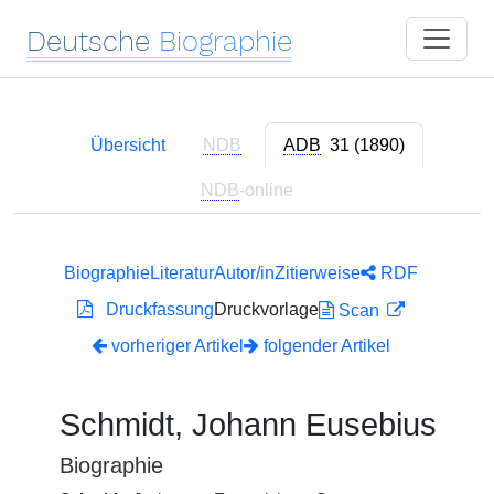
Deutsche
Biographie
Übersicht
NDB
ADB
31 (1890)
NDB
-online
Biographie
Literatur
Autor/in
Zitierweise
RDF
Druckfassung
Druckvorlage
Scan
vorheriger Artikel
folgender Artikel
Schmidt, Johann Eusebius
Biographie