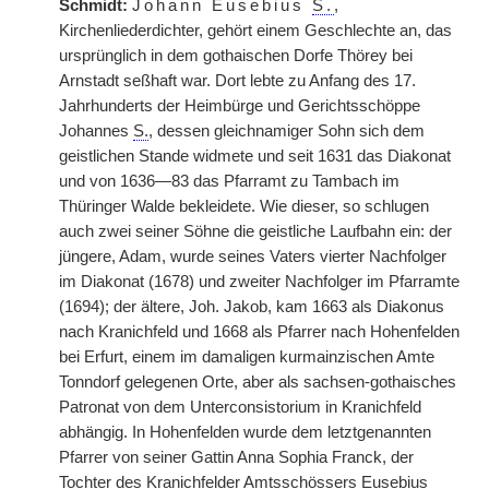
Schmidt:
Johann Eusebius
S.
,
Kirchenliederdichter, gehört einem Geschlechte an, das
ursprünglich in dem gothaischen Dorfe Thörey bei
Arnstadt seßhaft war. Dort lebte zu Anfang des 17.
Jahrhunderts der Heimbürge und Gerichtsschöppe
Johannes
S.
, dessen gleichnamiger Sohn sich dem
geistlichen Stande widmete und seit 1631 das Diakonat
und von 1636—83 das Pfarramt zu Tambach im
Thüringer Walde bekleidete. Wie dieser, so schlugen
auch zwei seiner Söhne die geistliche Laufbahn ein: der
jüngere, Adam, wurde seines Vaters vierter Nachfolger
im Diakonat (1678) und zweiter Nachfolger im Pfarramte
(1694); der ältere, Joh. Jakob, kam 1663 als Diakonus
nach Kranichfeld und 1668 als Pfarrer nach Hohenfelden
bei Erfurt, einem im damaligen kurmainzischen Amte
Tonndorf gelegenen Orte, aber als sachsen-gothaisches
Patronat von dem Unterconsistorium in Kranichfeld
abhängig. In Hohenfelden wurde dem letztgenannten
Pfarrer von seiner Gattin Anna Sophia Franck, der
Tochter des Kranichfelder Amtsschössers Eusebius