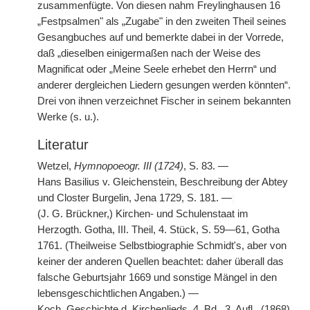
zusammenfügte. Von diesen nahm Freylinghausen 16
„Festpsalmen" als „Zugabe" in den zweiten Theil seines
Gesangbuches auf und bemerkte dabei in der Vorrede,
daß „dieselben einigermaßen nach der Weise des
Magnificat oder „Meine Seele erhebet den Herrn“ und
anderer dergleichen Liedern gesungen werden könnten“.
Drei von ihnen verzeichnet Fischer in seinem bekannten
Werke (s. u.).
Literatur
Wetzel,
Hymnopoeogr. III (1724)
, S. 83. —
Hans Basilius v. Gleichenstein, Beschreibung der Abtey
und Closter Burgelin, Jena 1729, S. 181. —
|
(J. G. Brückner,) Kirchen- und Schulenstaat im
Herzogth. Gotha, III. Theil, 4. Stück, S. 59—61, Gotha
1761. (Theilweise Selbstbiographie Schmidt's, aber von
keiner der anderen Quellen beachtet: daher überall das
falsche Geburtsjahr 1669 und sonstige Mängel in den
lebensgeschichtlichen Angaben.) —
Koch, Geschichte d. Kirchenlieds, 4. Bd., 3. Aufl., (1868),