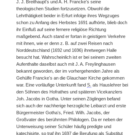
J. J. Breithaupt's und A. H. Francke's seine
theologischen Studien fortzusetzen. Obwohl die
Lehrthätigkeit beider in Erfurt infolge ihres Wegzuges
schon zu Anfang des Herbstes 1691 aufhörte, blieb doch
ihr Einfluß auf seine fernere religiöse Richtung
maßgebend. Auch stand er fortan in geistigem Verkehre
mit ihnen, wie er denn z. B. auf zwei Reisen nach
Norddeutschland (1692 und 1696) ihretwegen Halle
besucht hat. Wahrscheinlich ist er bei seinem zweiten
Aufenthalte daselbst auch mit J. A. Freylinghausen
bekannt geworden, der im vorhergehenden Jahre als
Gehülfe Francke's an die Glauchaer Kirche gekommen
war. Eine vorläufige Unterkunft fand
S.
als Hauslehrer bei
den Söhnen des Hofrathes und späteren Vicekanzlers
Joh. Jacobs in Gotha. Unter seinen Zöglingen befand
sich auch
|
der nachherige herzogliche Leibarzt und erste
Bürgermeister Gotha's, Fried. Wilh. Jacobs, der
Großvater des berühmten Philologen. Da er neben der
Unterweisung seiner Schüler häufig predigte und
katechisirte, so traf ihn 1697 die Berufung als Substitut