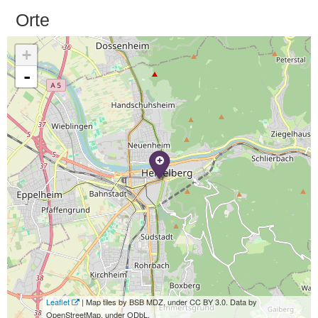
Orte
+
-
Leaflet
| Map tiles by BSB MDZ, under CC BY 3.0. Data by
OpenStreetMap, under ODbL.