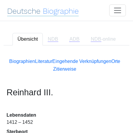
Deutsche
Biographie
Übersicht
NDB
ADB
NDB
-online
Biographien
Literatur
Eingehende Verknüpfungen
Orte
Zitierweise
Reinhard III.
Lebensdaten
1412 – 1452
Sterbeort