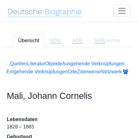
Deutsche
Biographie
Übersicht
NDB
ADB
NDB
-online
Quellen
Literatur
Objekte
Ausgehende Verknüpfungen
Eingehende Verknüpfungen
Orte
Zitierweise
Netzwerk
Mali, Johann Cornelis
Lebensdaten
1828 – 1865
Geburtsort