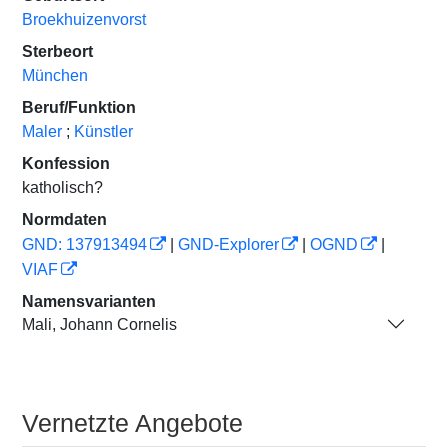
Broekhuizenvorst
Sterbeort
München
Beruf/Funktion
Maler
;
Künstler
Konfession
katholisch?
Normdaten
GND: 137913494
|
GND-Explorer
|
OGND
|
VIAF
Namensvarianten
Mali, Johann Cornelis
Vernetzte Angebote