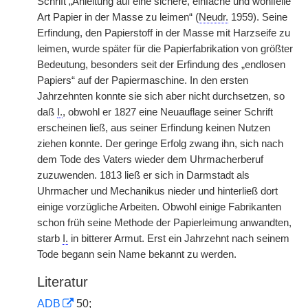
Schrift „Anleitung auf eine sichere, einfache und wohlfeile
Art Papier in der Masse zu leimen“ (
Neudr.
1959). Seine
Erfindung, den Papierstoff in der Masse mit Harzseife zu
leimen, wurde später für die Papierfabrikation von größter
Bedeutung, besonders seit der Erfindung des „endlosen
Papiers“ auf der Papiermaschine. In den ersten
Jahrzehnten konnte sie sich aber nicht durchsetzen, so
daß
I.
, obwohl er 1827 eine Neuauflage seiner Schrift
erscheinen ließ, aus seiner Erfindung keinen Nutzen
ziehen konnte. Der geringe Erfolg zwang ihn, sich nach
dem Tode des Vaters wieder dem Uhrmacherberuf
zuzuwenden. 1813 ließ er sich in Darmstadt als
Uhrmacher und Mechanikus nieder und hinterließ dort
einige vorzügliche Arbeiten. Obwohl einige Fabrikanten
schon früh seine Methode der Papierleimung anwandten,
starb
I.
in bitterer Armut. Erst ein Jahrzehnt nach seinem
Tode begann sein Name bekannt zu werden.
Literatur
ADB
50;