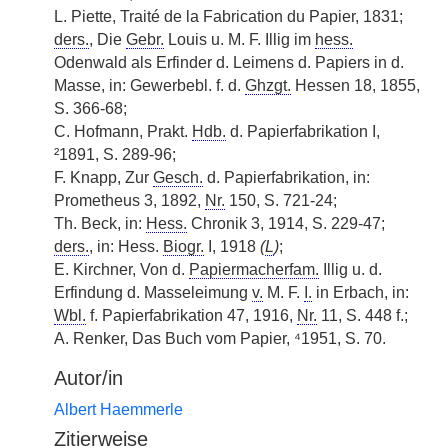
L. Piette, Traité de la Fabrication du Papier, 1831;
ders.
, Die
Gebr.
Louis u. M. F. Illig im
hess.
Odenwald als Erfinder d. Leimens d. Papiers in d.
Masse, in: Gewerbebl. f. d.
Ghzgt.
Hessen 18, 1855,
S. 366-68;
C. Hofmann, Prakt.
Hdb.
d. Papierfabrikation I,
²1891, S. 289-96;
F. Knapp, Zur
Gesch.
d. Papierfabrikation, in:
Prometheus 3, 1892,
Nr.
150, S. 721-24;
Th. Beck, in:
Hess.
Chronik 3, 1914, S. 229-47;
ders.
, in: Hess.
Biogr.
I, 1918
(
L
)
;
E. Kirchner, Von d.
Papiermacherfam.
Illig u. d.
Erfindung d. Masseleimung
v.
M. F.
I.
in Erbach, in:
Wbl.
f. Papierfabrikation 47, 1916,
Nr.
11, S. 448 f.;
A. Renker, Das Buch vom Papier, ⁴1951, S. 70.
Autor/in
Albert Haemmerle
Zitierweise