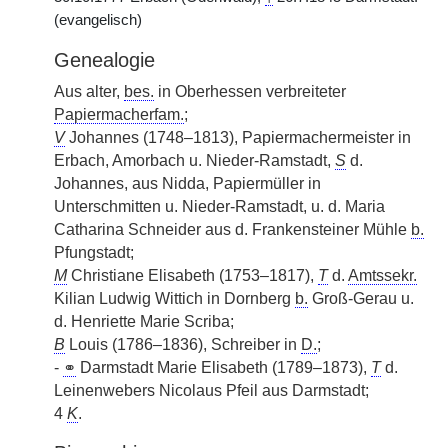
(evangelisch)
Genealogie
Aus alter,
bes.
in Oberhessen verbreiteter
Papiermacherfam.
;
V
Johannes (1748–1813), Papiermachermeister in
Erbach, Amorbach u. Nieder-Ramstadt,
S
d.
Johannes, aus Nidda, Papiermüller in
Unterschmitten u. Nieder-Ramstadt, u. d. Maria
Catharina Schneider aus d. Frankensteiner Mühle
b.
Pfungstadt;
M
Christiane Elisabeth (1753–1817),
T
d.
Amtssekr.
Kilian Ludwig Wittich in Dornberg
b.
Groß-Gerau u.
d. Henriette Marie Scriba;
B
Louis (1786–1836), Schreiber in
D.
;
-
⚭
Darmstadt Marie Elisabeth (1789–1873),
T
d.
Leinenwebers Nicolaus Pfeil aus Darmstadt;
4
K
.