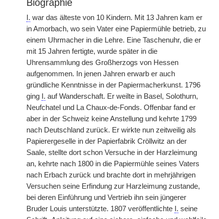
Biographie
I.
war das älteste von 10 Kindern. Mit 13 Jahren kam er
in Amorbach, wo sein Vater eine Papiermühle betrieb, zu
einem Uhrmacher in die Lehre. Eine Taschenuhr, die er
mit 15 Jahren fertigte, wurde später in die
Uhrensammlung des Großherzogs von Hessen
aufgenommen. In jenen Jahren erwarb er auch
gründliche Kenntnisse in der Papiermacherkunst. 1796
ging
I.
auf Wanderschaft. Er weilte in Basel, Solothurn,
Neufchatel und La Chaux-de-Fonds. Offenbar fand er
aber in der Schweiz keine Anstellung und kehrte 1799
nach Deutschland zurück. Er wirkte nun zeitweilig als
Papierergeselle in der Papierfabrik Cröllwitz an der
Saale, stellte dort schon Versuche in der Harzleimung
an, kehrte nach 1800 in die Papiermühle seines Vaters
nach Erbach zurück und brachte dort in mehrjährigen
Versuchen seine Erfindung zur Harzleimung zustande,
bei deren Einführung und Vertrieb ihn sein jüngerer
Bruder Louis unterstützte. 1807 veröffentlichte
I.
seine