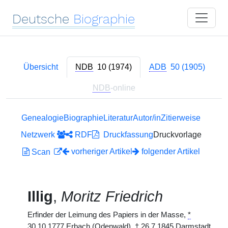
Deutsche
Biographie
Übersicht
NDB
10 (1974)
ADB
50 (1905)
NDB
-online
Genealogie
Biographie
Literatur
Autor/in
Zitierweise
Netzwerk
RDF
Druckfassung
Druckvorlage
vorheriger Artikel
folgender Artikel
Scan
Illig
,
Moritz Friedrich
Erfinder der Leimung des Papiers in der Masse,
*
30.10.1777 Erbach (Odenwald),
†
26.7.1845 Darmstadt.