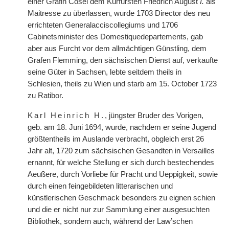
einer Gräfin Cosel dem Kurfürsten Friedrich August
I.
als
Maitresse zu überlassen, wurde 1703 Director des neu
errichteten Generalacciscollegiums und 1706
Cabinetsminister des Domestiquedepartements, gab
aber aus Furcht vor dem allmächtigen Günstling, dem
Grafen Flemming, den sächsischen Dienst auf, verkaufte
seine Güter in Sachsen, lebte seitdem theils in
Schlesien, theils zu Wien und starb am 15. October 1723
zu Ratibor.
Karl Heinrich H.
, jüngster Bruder des Vorigen,
geb. am 18. Juni 1694, wurde, nachdem er seine Jugend
größtentheils im Auslande verbracht, obgleich erst 26
Jahr alt, 1720 zum sächsischen Gesandten in Versailles
ernannt, für welche Stellung er sich durch bestechendes
Aeußere, durch Vorliebe für Pracht und Ueppigkeit, sowie
durch einen feingebildeten litterarischen und
künstlerischen Geschmack besonders zu eignen schien
und die er nicht nur zur Sammlung einer ausgesuchten
Bibliothek, sondern auch, während der Law’schen