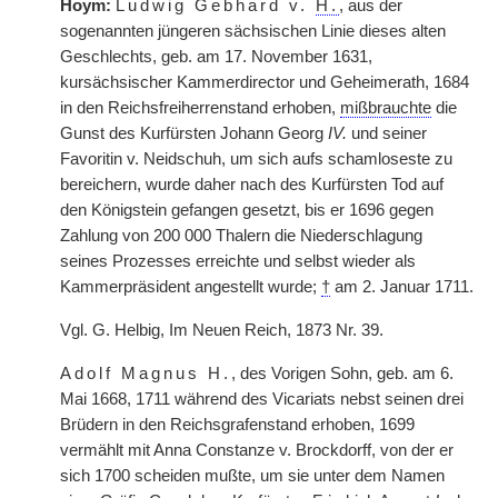
Hoym:
Ludwig Gebhard v.
H.
, aus der
sogenannten jüngeren sächsischen Linie dieses alten
Geschlechts, geb. am 17. November 1631,
kursächsischer Kammerdirector und Geheimerath, 1684
in den Reichsfreiherrenstand erhoben,
mißbrauchte
die
Gunst des Kurfürsten Johann Georg
IV.
und seiner
Favoritin v. Neidschuh, um sich aufs schamloseste zu
bereichern, wurde daher nach des Kurfürsten Tod auf
den Königstein gefangen gesetzt, bis er 1696 gegen
Zahlung von 200 000 Thalern die Niederschlagung
seines Prozesses erreichte und selbst wieder als
Kammerpräsident angestellt wurde;
†
am 2. Januar 1711.
Vgl. G. Helbig, Im Neuen Reich, 1873 Nr. 39.
Adolf Magnus H.
, des Vorigen Sohn, geb. am 6.
Mai 1668, 1711 während des Vicariats nebst seinen drei
Brüdern in den Reichsgrafenstand erhoben, 1699
vermählt mit Anna Constanze v. Brockdorff, von der er
sich 1700 scheiden mußte, um sie unter dem Namen