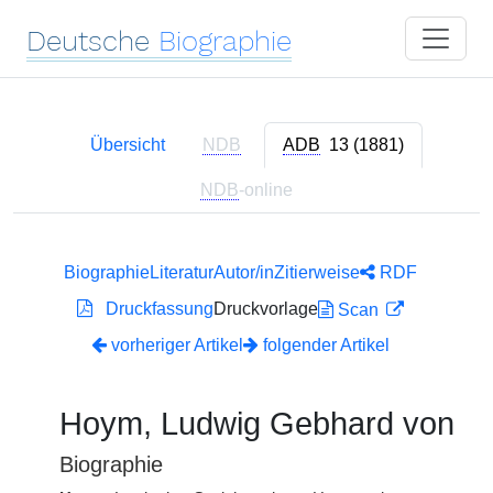
Deutsche
Biographie
Übersicht
NDB
ADB
13 (1881)
NDB
-online
Biographie
Literatur
Autor/in
Zitierweise
RDF
Druckfassung
Druckvorlage
Scan
vorheriger Artikel
folgender Artikel
Hoym, Ludwig Gebhard von
Biographie