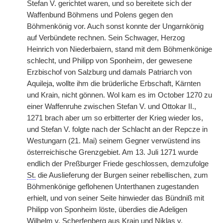
Stefan V. gerichtet waren, und so bereitete sich der
Waffenbund Böhmens und Polens gegen den
Böhmenkönig vor. Auch sonst konnte der Ungarnkönig
auf Verbündete rechnen. Sein Schwager, Herzog
Heinrich von Niederbaiern, stand mit dem Böhmenkönige
schlecht, und Philipp von Sponheim, der gewesene
Erzbischof von Salzburg und damals Patriarch von
Aquileja, wollte ihm die brüderliche Erbschaft, Kärnten
und Krain, nicht gönnen. Wol kam es im October 1270 zu
einer Waffenruhe zwischen Stefan V. und Ottokar II.,
1271 brach aber um so erbitterter der Krieg wieder los,
und Stefan V. folgte nach der Schlacht an der Repcze in
Westungarn (21. Mai) seinem Gegner verwüstend ins
österreichische Grenzgebiet. Am 13. Juli 1271 wurde
endlich der Preßburger Friede geschlossen, demzufolge
St.
die Auslieferung der Burgen seiner rebellischen, zum
Böhmenkönige geflohenen Unterthanen zugestanden
erhielt, und von seiner Seite hinwieder das Bündniß mit
Philipp von Sponheim löste, überdies die Adeligen
Wilhelm v. Scherfenberg aus Krain und Niklas v.