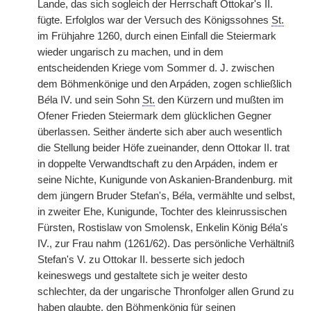
Lande, das sich sogleich der Herrschaft Ottokar's II.
fügte. Erfolglos war der Versuch des Königssohnes
St.
im Frühjahre 1260, durch einen Einfall die Steiermark
wieder ungarisch zu machen, und in dem
entscheidenden Kriege vom Sommer d. J. zwischen
dem Böhmenkönige und den Arp
á
den, zogen schließlich
B
é
la IV. und sein Sohn
St.
den Kürzern und mußten im
Ofener Frieden Steiermark dem glücklichen Gegner
überlassen. Seither änderte sich aber auch wesentlich
die Stellung beider Höfe zueinander, denn Ottokar II. trat
in doppelte Verwandtschaft zu den Arp
á
den, indem er
seine Nichte, Kunigunde von Askanien-Brandenburg. mit
dem jüngern Bruder Stefan's, B
é
la, vermählte und selbst,
in zweiter Ehe, Kunigunde, Tochter des kleinrussischen
Fürsten, Rostislaw von Smolensk, Enkelin König B
é
la's
IV., zur Frau nahm (1261/62). Das persönliche Verhältniß
Stefan's V. zu Ottokar II. besserte sich jedoch
keineswegs und gestaltete sich je weiter desto
schlechter, da der ungarische Thronfolger allen Grund zu
haben glaubte, den Böhmenkönig für seinen