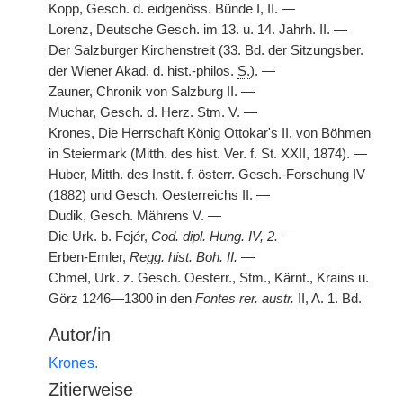
Kopp, Gesch. d. eidgenöss. Bünde I, II. —
Lorenz, Deutsche Gesch. im 13. u. 14. Jahrh. II. —
Der Salzburger Kirchenstreit (33. Bd. der Sitzungsber.
der Wiener Akad. d. hist.-philos.
S.
). —
Zauner, Chronik von Salzburg II. —
Muchar, Gesch. d. Herz. Stm. V. —
Krones, Die Herrschaft König Ottokar's II. von Böhmen
in Steiermark (Mitth. des hist. Ver. f. St. XXII, 1874). —
Huber, Mitth. des Instit. f. österr. Gesch.-Forschung IV
(1882) und Gesch. Oesterreichs II. —
Dudik, Gesch. Mährens V. —
Die Urk. b. Fej
é
r,
Cod. dipl. Hung. IV, 2.
—
Erben-Emler,
Regg. hist. Boh. II.
—
Chmel, Urk. z. Gesch. Oesterr., Stm., Kärnt., Krains u.
Görz 1246—1300 in den
Fontes rer. austr.
II, A. 1. Bd.
Autor/in
Krones.
Zitierweise