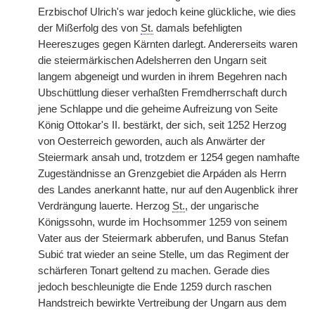
Erzbischof Ulrich's war jedoch keine glückliche, wie dies
der Mißerfolg des von
St.
damals befehligten
Heereszuges gegen Kärnten darlegt. Andererseits waren
die steiermärkischen Adelsherren den Ungarn seit
langem abgeneigt und wurden in ihrem Begehren nach
Ubschüttlung dieser verhaßten Fremdherrschaft durch
jene Schlappe und die geheime Aufreizung von Seite
König Ottokar's II. bestärkt, der sich, seit 1252 Herzog
von Oesterreich geworden, auch als Anwärter der
Steiermark ansah und, trotzdem er 1254 gegen namhafte
Zugeständnisse an Grenzgebiet die Arp
á
den als Herrn
des Landes anerkannt hatte, nur auf den Augenblick ihrer
Verdrängung lauerte. Herzog
St.
, der ungarische
Königssohn, wurde im Hochsommer 1259 von seinem
Vater aus der Steiermark abberufen, und Banus Stefan
Subić trat wieder an seine Stelle, um das Regiment der
schärferen Tonart geltend zu machen. Gerade dies
jedoch beschleunigte die Ende 1259 durch raschen
Handstreich bewirkte Vertreibung der Ungarn aus dem