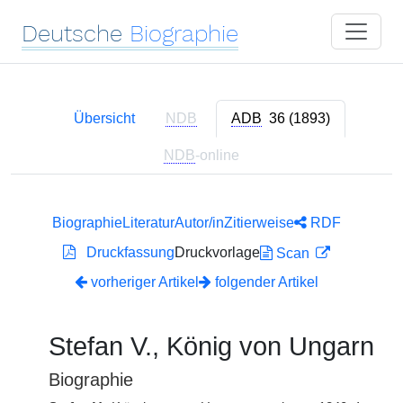
Deutsche
Biographie
Übersicht
NDB
ADB
36 (1893)
NDB
-online
Biographie
Literatur
Autor/in
Zitierweise
RDF
Druckfassung
Druckvorlage
Scan
vorheriger Artikel
folgender Artikel
Stefan V., König von Ungarn
Biographie