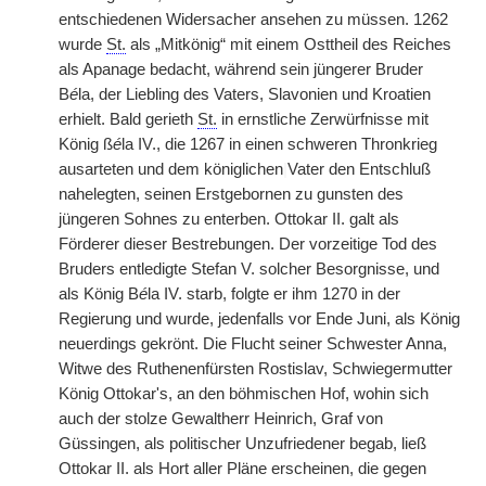
entschiedenen Widersacher ansehen zu müssen. 1262
wurde
St.
als „Mitkönig“ mit einem Osttheil des Reiches
als Apanage bedacht, während sein jüngerer Bruder
B
é
la, der Liebling des Vaters, Slavonien und Kroatien
erhielt. Bald gerieth
St.
in ernstliche Zerwürfnisse mit
König ß
é
la IV., die 1267 in einen schweren Thronkrieg
ausarteten und dem königlichen
|
Vater den Entschluß
nahelegten, seinen Erstgebornen zu gunsten des
jüngeren Sohnes zu enterben. Ottokar II. galt als
Förderer dieser Bestrebungen. Der vorzeitige Tod des
Bruders entledigte Stefan V. solcher Besorgnisse, und
als König B
é
la IV. starb, folgte er ihm 1270 in der
Regierung und wurde, jedenfalls vor Ende Juni, als König
neuerdings gekrönt. Die Flucht seiner Schwester Anna,
Witwe des Ruthenenfürsten Rostislav, Schwiegermutter
König Ottokar's, an den böhmischen Hof, wohin sich
auch der stolze Gewaltherr Heinrich, Graf von
Güssingen, als politischer Unzufriedener begab, ließ
Ottokar II. als Hort aller Pläne erscheinen, die gegen