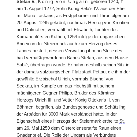
Stefan V.
,
König von Ungarn
, geboren 1240,
†
am 1. August 1272, Sohn König B
é
la's IV. aus der Ehe
mit Maria Laskaris, als Erstgeborner und Thronfolger am
20. August 1245 gekrönt, nachmals Herzog von Kroatien
und Dalmatien, vermählt mit Elisabeth, Tochter des
Kumanenfürsten Kuthen, 1254 infolge der ungarischen
Annexion der Steiermark auch zum Herzog dieses
Landes bestellt, dessen Verwaltung ihm an Stelle des
bald verhaßtgewordenen Banus Stefan, aus dem Hause
Subić, übertragen wurde. Er nahm deshalb seinen Sitz in
der damals salzburgischen Pfalzstadt Pettau, die ihm der
gewählte Erzbischof Ulrich, vormals Bischof von
Seckau, im Kampfe um das Hochstift mit seinem
mächtigeren Gegner Philipp, Bruder des Kärntner
Herzogs Ulrich III. und Vetter König Ottokar's II. von
Böhmen, begriffen, als Bundesgenosse und Schützling
der Arp
á
den für 3000 Mark verpfändet hatte. In der
Eigenschaft eines Herzogs der Steiermark ertheilte
St.
am 26. Mai 1259 dem Cistercienserstifte Raun einen
Gnadenbrief. Die Rolle der Ungarn als Verbündete