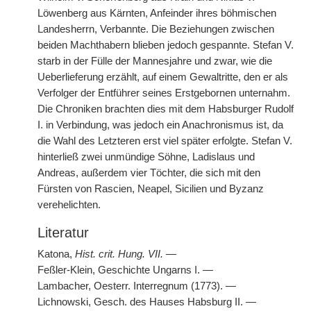
Löwenberg aus Kärnten, Anfeinder ihres böhmischen
Landesherrn, Verbannte. Die Beziehungen zwischen
beiden Machthabern blieben jedoch gespannte. Stefan V.
starb in der Fülle der Mannesjahre und zwar, wie die
Ueberlieferung erzählt, auf einem Gewaltritte, den er als
Verfolger der Entführer seines Erstgebornen unternahm.
Die Chroniken brachten dies mit dem Habsburger Rudolf
I. in Verbindung, was jedoch ein Anachronismus ist, da
die Wahl des Letzteren erst viel später erfolgte. Stefan V.
hinterließ zwei unmündige Söhne, Ladislaus und
Andreas, außerdem vier Töchter, die sich mit den
Fürsten von Rascien, Neapel, Sicilien und Byzanz
verehelichten.
Literatur
Katona,
Hist. crit. Hung. VII.
—
Feßler-Klein, Geschichte Ungarns I. —
Lambacher, Oesterr. Interregnum (1773). —
Lichnowski, Gesch. des Hauses Habsburg II. —