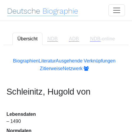
Deutsche
Biographie
Übersicht
NDB
ADB
NDB
-online
Biographien
Literatur
Ausgehende Verknüpfungen
Zitierweise
Netzwerk
Schleinitz, Hugold von
Lebensdaten
– 1490
Normdaten