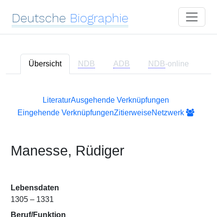
Deutsche
Biographie
Übersicht
NDB
ADB
NDB
-online
Literatur
Ausgehende Verknüpfungen
Eingehende Verknüpfungen
Zitierweise
Netzwerk
Manesse, Rüdiger
Lebensdaten
1305 – 1331
Beruf/Funktion