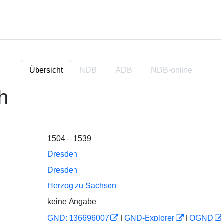
Übersicht
NDB
ADB
NDB
-online
h
1504 – 1539
Dresden
Dresden
Herzog zu Sachsen
keine Angabe
GND: 136696007
|
GND-Explorer
|
OGND