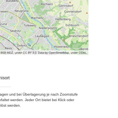
by BSB MDZ, under CC BY 3.0. Data by OpenStreetMap, under ODbL.
isort
etragen und bei Überlagerung je nach Zoomstufe
ltet werden. Jeder Ort bietet bei Klick oder
löst werden.