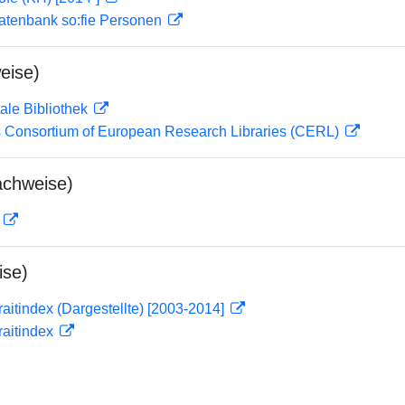
atenbank so:fie Personen
eise)
ale Bibliothek
 Consortium of European Research Libraries (CERL)
achweise)
D
ise)
traitindex (Dargestellte) [2003-2014]
traitindex