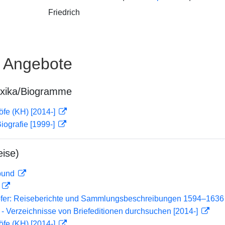
Friedrich
e Angebote
exika/Biogramme
öfe (KH) [2014-]
iografie [1999-]
ise)
rbund
D
ofer: Reiseberichte und Sammlungsbeschreibungen 1594–1636
- Verzeichnisse von Briefeditionen durchsuchen [2014-]
öfe (KH) [2014-]