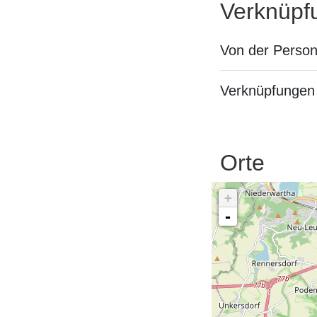
Verknüpf
Von der Perso
Verknüpfungen 
Orte
+
-