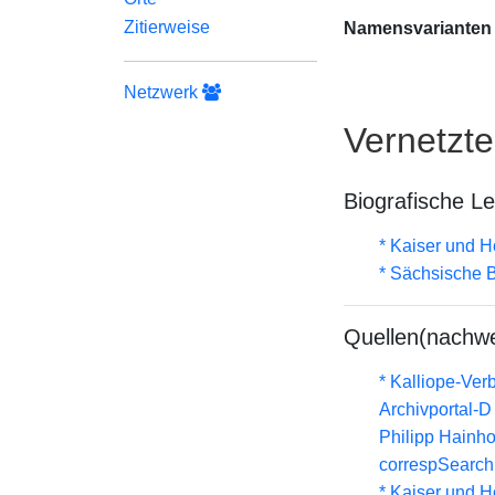
Zitierweise
Namensvarianten
Netzwerk
Vernetzt
Biografische L
* Kaiser und H
* Sächsische B
Quellen(nachwe
* Kalliope-Ve
Archivportal-
Philipp Hainh
correspSearch 
* Kaiser und H