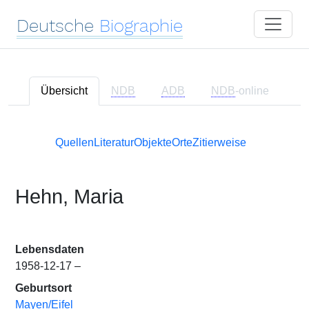
Deutsche
Biographie
Übersicht
NDB
ADB
NDB
-online
Quellen
Literatur
Objekte
Orte
Zitierweise
Hehn, Maria
Lebensdaten
1958-12-17 –
Geburtsort
Mayen/Eifel