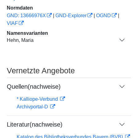
Normdaten
GND: 13666976X
|
GND-Explorer
|
OGND
|
VIAF
Namensvarianten
Hehn, Maria
Vernetzte Angebote
Quellen(nachweise)
* Kalliope-Verbund
Archivportal-D
Literatur(nachweise)
Katalog des Bibliotheksverbundes Bayern (BVB)