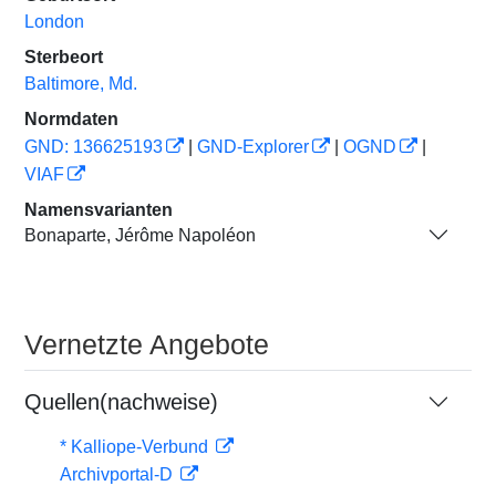
London
Sterbeort
Baltimore, Md.
Normdaten
GND: 136625193
|
GND-Explorer
|
OGND
|
VIAF
Namensvarianten
Bonaparte, Jérôme Napoléon
Vernetzte Angebote
Quellen(nachweise)
* Kalliope-Verbund
Archivportal-D