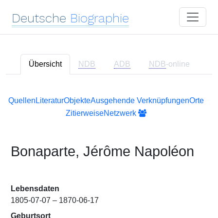
Deutsche
Biographie
Übersicht
NDB
ADB
NDB
-online
Quellen
Literatur
Objekte
Ausgehende Verknüpfungen
Orte
Zitierweise
Netzwerk
Bonaparte, Jérôme Napoléon
Lebensdaten
1805-07-07 – 1870-06-17
Geburtsort