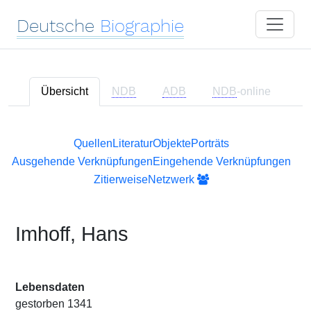
Deutsche
Biographie
Übersicht
NDB
ADB
NDB
-online
Quellen
Literatur
Objekte
Porträts
Ausgehende Verknüpfungen
Eingehende Verknüpfungen
Zitierweise
Netzwerk
Imhoff, Hans
Lebensdaten
gestorben 1341