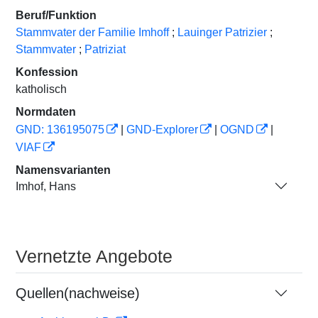
Beruf/Funktion
Stammvater der Familie Imhoff
;
Lauinger Patrizier
;
Stammvater
;
Patriziat
Konfession
katholisch
Normdaten
GND: 136195075
|
GND-Explorer
|
OGND
|
VIAF
Namensvarianten
Imhof, Hans
Vernetzte Angebote
Quellen(nachweise)