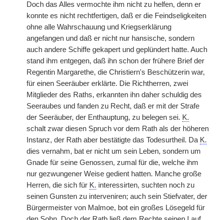
Doch das Alles vermochte ihm nicht zu helfen, denn er
konnte es nicht rechtfertigen, daß er die Feindseligkeiten
ohne alle Wahrschauung und Kriegserklärung
angefangen und daß er nicht nur hansische, sondern
auch andere Schiffe gekapert und geplündert hatte. Auch
stand ihm entgegen, daß ihn schon der frühere Brief der
Regentin Margarethe, die Christiern's Beschützerin war,
für einen Seeräuber erklärte. Die Richtherren, zwei
Mitglieder des Raths, erkannten ihn daher schuldig des
Seeraubes und fanden zu Recht, daß er mit der Strafe
der Seeräuber, der Enthauptung, zu belegen sei.
K.
schalt zwar diesen Spruch vor dem Rath als der höheren
Instanz, der Rath aber bestätigte das Todesurtheil. Da
K.
dies vernahm, bat er nicht um sein Leben, sondern um
Gnade für seine Genossen, zumal für die, welche ihm
nur gezwungener Weise gedient hatten. Manche große
Herren, die sich für
K.
interessirten, suchten noch zu
seinen Gunsten zu interveniren; auch sein Stiefvater, der
Bürgermeister von Malmoe, bot ein großes Lösegeld für
den Sohn. Doch der Rath ließ dem Rechte seinen Lauf.