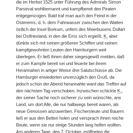
die im Herbst 1525 unter Führung des Admirals Simon
Parseval wohlbemannt und kampfbereit den Piraten
entgegenzogen. Bald traf man auch den Feind in der
Osterems, d. h. dem Fahrwasser zwischen den Watten
östlich der Insel Borkum, unfern des Meerbusens Dollart
bei Ostfriesland, in den die Ems sich ergießt.
K.
aber
dünkte sich mit seinen größeren Schiffen und seinen
kampfgewohnten Leuten den Hamburgern weit
überlegen. Er ließ ihnen daher siegesgewiß melden, daß
er zum Kampfe bereit sei und feuerte bei ihrem
Herannahen in artiger Weise drei Salutschüsse ab. Die
Hamburger erwiederten unverzüglich den Gruß, da
jedoch schon der Abend herannahte ward das Treffen auf
den nächsten Tag verschoben. Inzwischen schickte
K.
,
der seiner Sache noch sicherer zu sein wünschte, ans
Land, um dort Alle, die nur halbwegs bereit waren, als
neue Genossen anzuwerben. Fischersleute und Bauern
ließ er aus den Betten holen und versprach ihnen reiche
Beute, wenn sie nur einige Stunden lang helfen wollten.
Am anderen Tage, den 7. October, eröffneten die