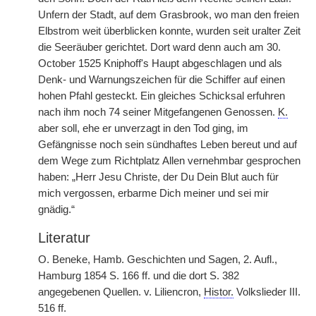
Unfern der Stadt, auf dem Grasbrook, wo man den freien
Elbstrom weit überblicken konnte, wurden seit uralter Zeit
die Seeräuber gerichtet. Dort ward denn auch am 30.
October 1525 Kniphoff's Haupt abgeschlagen und als
Denk- und Warnungszeichen für die Schiffer auf einen
hohen Pfahl gesteckt. Ein gleiches Schicksal erfuhren
nach ihm noch 74 seiner Mitgefangenen Genossen.
K.
aber soll, ehe er unverzagt in den Tod ging, im
Gefängnisse noch sein sündhaftes Leben bereut und auf
dem Wege zum Richtplatz Allen vernehmbar gesprochen
haben: „Herr Jesu Christe, der Du Dein Blut auch für
mich vergossen, erbarme Dich meiner und sei mir
gnädig.“
Literatur
O. Beneke, Hamb. Geschichten und Sagen, 2. Aufl.,
Hamburg 1854 S. 166 ff. und die dort S. 382
angegebenen Quellen. v. Liliencron,
Histor.
Volkslieder III.
516 ff.