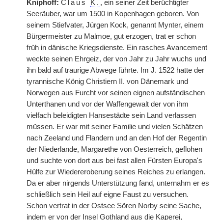
Kniphoff:
Claus
K.
, ein seiner Zeit berüchtigter
Seeräuber, war um 1500 in Kopenhagen geboren. Von
seinem Stiefvater, Jürgen Kock, genannt Mynter, einem
Bürgermeister zu Malmoe, gut erzogen, trat er schon
früh in dänische Kriegsdienste. Ein rasches Avancement
weckte seinen Ehrgeiz, der von Jahr zu Jahr wuchs und
ihn bald auf traurige Abwege führte. Im J. 1522 hatte der
tyrannische König Christiern II. von Dänemark und
Norwegen aus Furcht vor seinen eignen aufständischen
Unterthanen und vor der Waffengewalt der von ihm
vielfach beleidigten Hansestädte sein Land verlassen
müssen. Er war mit seiner Familie und vielen Schätzen
nach Zeeland und Flandern und an den Hof der Regentin
der Niederlande, Margarethe von Oesterreich, geflohen
und suchte von dort aus bei fast allen Fürsten Europa's
Hülfe zur Wiedereroberung seines Reiches zu erlangen.
Da er aber nirgends Unterstützung fand, unternahm er es
schließlich sein Heil auf eigne Faust zu versuchen.
Schon vertrat in der Ostsee Sören Norby seine Sache,
indem er von der Insel Gothland aus die Kaperei,