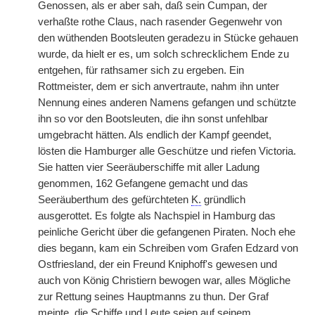
Genossen, als er aber sah, daß sein Cumpan, der
verhaßte rothe Claus, nach rasender Gegenwehr von
den wüthenden Bootsleuten geradezu in Stücke gehauen
wurde, da hielt er es, um solch schrecklichem Ende zu
entgehen, für rathsamer sich zu ergeben. Ein
Rottmeister, dem er sich anvertraute, nahm
|
ihn unter
Nennung eines anderen Namens gefangen und schützte
ihn so vor den Bootsleuten, die ihn sonst unfehlbar
umgebracht hätten. Als endlich der Kampf geendet,
lösten die Hamburger alle Geschütze und riefen Victoria.
Sie hatten vier Seeräuberschiffe mit aller Ladung
genommen, 162 Gefangene gemacht und das
Seeräuberthum des gefürchteten
K.
gründlich
ausgerottet. Es folgte als Nachspiel in Hamburg das
peinliche Gericht über die gefangenen Piraten. Noch ehe
dies begann, kam ein Schreiben vom Grafen Edzard von
Ostfriesland, der ein Freund Kniphoff's gewesen und
auch von König Christiern bewogen war, alles Mögliche
zur Rettung seines Hauptmanns zu thun. Der Graf
meinte, die Schiffe und Leute seien auf seinem