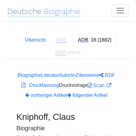
Deutsche
Biographie
Übersicht
NDB
ADB
16 (1882)
NDB
-online
Biographie
Literatur
Autor/in
Zitierweise
RDF
Druckfassung
Druckvorlage
Scan
vorheriger Artikel
folgender Artikel
Kniphoff, Claus
Biographie