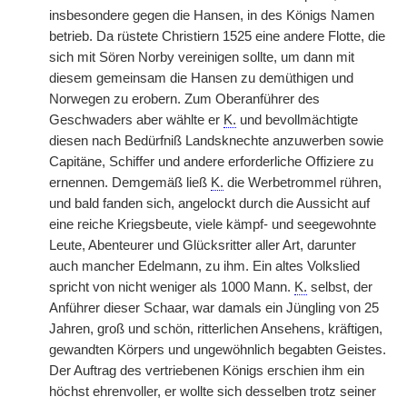
insbesondere gegen die Hansen, in des Königs Namen
betrieb. Da rüstete Christiern 1525 eine andere Flotte, die
sich mit Sören Norby vereinigen sollte, um dann mit
diesem gemeinsam die Hansen zu demüthigen und
Norwegen zu erobern. Zum Oberanführer des
Geschwaders aber wählte er
K.
und bevollmächtigte
diesen nach Bedürfniß Landsknechte anzuwerben sowie
Capitäne, Schiffer und andere erforderliche Offiziere zu
ernennen. Demgemäß ließ
K.
die Werbetrommel rühren,
und bald fanden sich, angelockt durch die Aussicht auf
eine reiche Kriegsbeute, viele kämpf- und seegewohnte
Leute, Abenteurer und Glücksritter aller Art, darunter
auch mancher Edelmann, zu ihm. Ein altes Volkslied
spricht von nicht weniger als 1000 Mann.
K.
selbst, der
Anführer dieser Schaar, war damals ein Jüngling von 25
Jahren, groß und schön, ritterlichen Ansehens, kräftigen,
gewandten Körpers und ungewöhnlich begabten Geistes.
Der Auftrag des vertriebenen Königs erschien ihm ein
höchst ehrenvoller, er wollte sich desselben trotz seiner