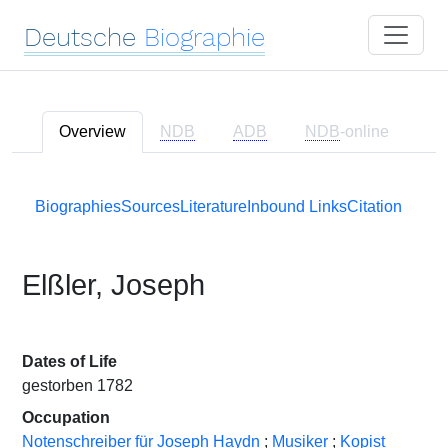
Deutsche
Biographie
Overview
NDB
ADB
NDB
-online
Biographies
Sources
Literature
Inbound Links
Citation
Elßler, Joseph
Dates of Life
gestorben 1782
Occupation
Notenschreiber für Joseph Haydn
;
Musiker
;
Kopist