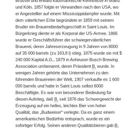
Brüssel und erwarb kaufmännische Kenntnisse in Mainz
und Köln. 1857 folgte er Verwandten nach den USA, wo
er Angestellter auf einem Mississippidampfer wurde. Mit
dem väterlichen Erbe begründete er 1859 mit seinem
Bruder ein Brauereibedarfsgeschäft in Saint Louis. Im
Bürgerkrieg diente er als Korporal der US-Armee. 1866
wurde er Geschäftsführer der schwiegerväterlichen
Brauerei, deren Jahreserzeugung in 9 Jahren von 8000
auf 35 000 barrels (zu 163,8 l) stieg. 1875 wurde sie mit $
240 000 Kapital A.G., 1879 in Anheuser-Busch Brewing
Association umbenannt, deren Präsident
B.
wurde. In
wenigen Jahren gehörte das Unternehmen zu den
führenden Brauereien der Welt, 1907 verkaufte es 1 600
000 barrels und hatte in Saint Louis selbst 6000
Beschäftigte. Es war von besonderer Bedeutung für
diesen Aufstieg, daß
B.
seit 1876 das Schwergewicht der
Erzeugung auf ein helles, leichtes Bier von hoher
Qualität, das „Budweiser“ verlegte. Da es ganz einem
amerikanischen Bedürfnis entsprach, wurde es ein
sofortiger Erfolg. Seinen anderen Qualitätsbieren gab
B.