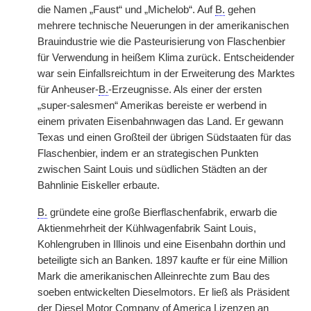
die Namen „Faust“ und „Michelob“. Auf
B.
gehen
mehrere technische Neuerungen in der amerikanischen
Brauindustrie wie die Pasteurisierung von Flaschenbier
für Verwendung in heißem Klima zurück. Entscheidender
war sein Einfallsreichtum in der Erweiterung des Marktes
für Anheuser-
B.
-Erzeugnisse. Als einer der ersten
„super-salesmen“ Amerikas bereiste er werbend in
einem privaten Eisenbahnwagen das Land. Er gewann
Texas und einen Großteil der übrigen Südstaaten für das
Flaschenbier, indem er an strategischen Punkten
zwischen Saint Louis und südlichen Städten an der
Bahnlinie Eiskeller erbaute.
B.
gründete eine große Bierflaschenfabrik, erwarb die
Aktienmehrheit der Kühlwagenfabrik Saint Louis,
Kohlengruben in Illinois und eine Eisenbahn dorthin und
beteiligte sich an Banken. 1897 kaufte er für eine Million
Mark die amerikanischen Alleinrechte zum Bau des
soeben entwickelten Dieselmotors. Er ließ als Präsident
der Diesel Motor Company of America Lizenzen an