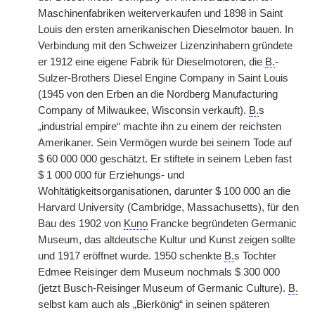
Maschinenfabriken weiterverkaufen und 1898 in Saint
Louis den ersten amerikanischen Dieselmotor bauen. In
Verbindung mit den Schweizer Lizenzinhabern gründete
er 1912 eine eigene Fabrik für Dieselmotoren, die
B.
-
Sulzer-Brothers Diesel Engine Company in Saint Louis
(1945 von den Erben an die Nordberg Manufacturing
Company of Milwaukee, Wisconsin verkauft).
B.
s
„industrial empire“ machte ihn zu einem der reichsten
Amerikaner. Sein Vermögen wurde bei seinem Tode auf
$ 60 000 000 geschätzt. Er stiftete in seinem Leben fast
$ 1 000 000 für Erziehungs- und
Wohltätigkeitsorganisationen, darunter $ 100 000 an die
Harvard University (Cambridge, Massachusetts), für den
Bau des 1902 von
Kuno
Francke begründeten Germanic
Museum, das altdeutsche Kultur und Kunst zeigen sollte
und 1917 eröffnet wurde. 1950 schenkte
B.
s Tochter
Edmee Reisinger dem Museum nochmals $ 300 000
(jetzt Busch-Reisinger Museum of Germanic Culture).
B.
selbst kam auch als „Bierkönig“ in seinen späteren