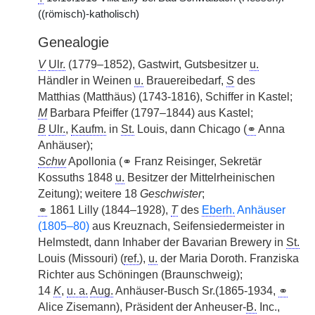
((römisch)-katholisch)
Genealogie
V
Ulr.
(1779–1852), Gastwirt, Gutsbesitzer
u.
Händler in Weinen
u.
Brauereibedarf,
S
des
Matthias (Matthäus) (1743-1816), Schiffer in Kastel;
M
Barbara Pfeiffer (1797–1844) aus Kastel;
B
Ulr.
,
Kaufm.
in
St.
Louis, dann Chicago (
⚭
Anna
Anhäuser);
Schw
Apollonia (⚭ Franz Reisinger, Sekretär
Kossuths 1848
u.
Besitzer der Mittelrheinischen
Zeitung); weitere 18
Geschwister
;
⚭
1861 Lilly (1844–1928),
T
des
Eberh.
Anhäuser
(1805–80)
aus Kreuznach, Seifensiedermeister in
Helmstedt, dann Inhaber der Bavarian Brewery in
St.
Louis (Missouri) (
ref.
),
u.
der Maria Doroth. Franziska
Richter aus Schöningen (Braunschweig);
14
K
,
u. a.
Aug.
Anhäuser-Busch Sr.(1865-1934,
⚭
Alice Zisemann), Präsident der Anheuser-
B.
Inc.,