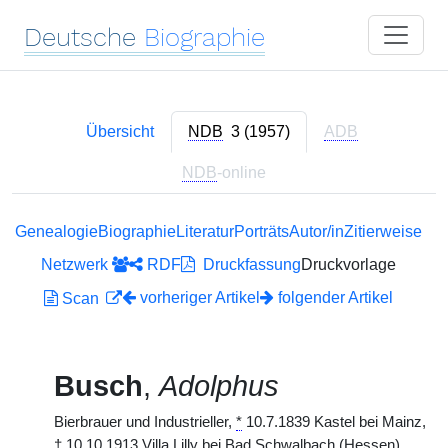
Deutsche
Biographie
Übersicht
NDB
3 (1957)
ADB
NDB
-online
Genealogie
Biographie
Literatur
Porträts
Autor/in
Zitierweise
Netzwerk
RDF
Druckfassung
Druckvorlage
vorheriger Artikel
folgender Artikel
Scan
Busch
,
Adolphus
Bierbrauer und Industrieller,
*
10.7.1839 Kastel bei Mainz,
†
10.10.1913 Villa Lilly bei Bad Schwalbach (Hessen).