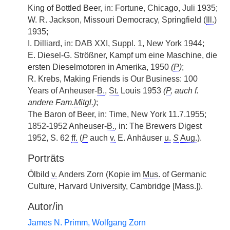
King of Bottled Beer, in: Fortune, Chicago, Juli 1935;
W. R. Jackson, Missouri Democracy, Springfield (
Ill.
)
1935;
I. Dilliard, in: DAB XXI,
Suppl.
1, New York 1944;
E. Diesel-G. Strößner, Kampf um eine Maschine, die
ersten Dieselmotoren in Amerika, 1950
(
P
)
;
R. Krebs, Making Friends is Our Business: 100
Years of Anheuser-
B.
,
St.
Louis 1953
(
P
, auch f.
andere Fam.
Mitgl.
)
;
The Baron of Beer, in: Time, New York 11.7.1955;
1852-1952 Anheuser-
B.
, in: The Brewers Digest
1952, S. 62
ff.
(
P
auch
v.
E. Anhäuser
u.
S
Aug.
).
Porträts
Ölbild
v.
Anders Zorn (Kopie im
Mus.
of Germanic
Culture, Harvard University, Cambridge [Mass.]).
Autor/in
James N. Primm, Wolfgang Zorn