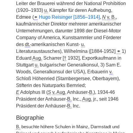
Leiter der Brauerei während der National Prohibition
(1920–1933)
u.
Kämpfer für deren Aufhebung,
Edmee (
⚭
Hugo Reisinger [1856–1914]
,
N
v.
B.
,
kaufmännischer Direktor mehrerer amerikanischer
Unternehmungen, darunter 1898 der Diesel-Motor
Company of America, Kunstsammler und Förderer
des
dt.
-amerikanischen Kunst-
u.
Literaturaustausches), Wilhelmina
|
([1884-1952]
⚭
1)
Eduard
Aug.
Scharrer [
†
1932], Exportkaufmann in
Stuttgart
u.
bulgarischer Generalkonsul, 3) Sam E.
Woods, Generalkonsul der USA), Erbauerin
v.
Schloß Höhenried (Starnbergersee, Oberbayern),
Stifterin des Naturparks Bernried;
E
Adolphus III (
S
v.
Aug.
Anhäuser-
B.
), 1934-46
Präsident der Anhäuser-
B.
Inc.,
Aug.
jr., seit 1946
Präsident der Anhäuser-
B.
Inc.
Biographie
B.
besuchte höhere Schulen in Mainz, Darmstadt und