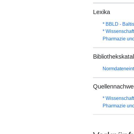
Lexika
* BBLD - Balti
* Wissenschaf
Pharmazie und
Bibliothekskata
Normdateneint
Quellennachwe
* Wissenschaf
Pharmazie und