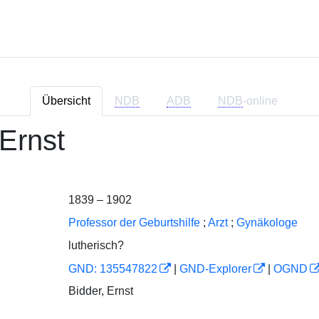
Übersicht
NDB
ADB
NDB
-online
 Ernst
1839 – 1902
Professor der Geburtshilfe
;
Arzt
;
Gynäkologe
lutherisch?
GND: 135547822
|
GND-Explorer
|
OGND
Bidder, Ernst