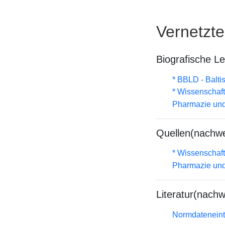
Vernetzt
Biografische L
* BBLD - Balti
* Wissenschaf
Pharmazie und
Quellen(nachwe
* Wissenschaf
Pharmazie und
Literatur(nachw
Normdateneint