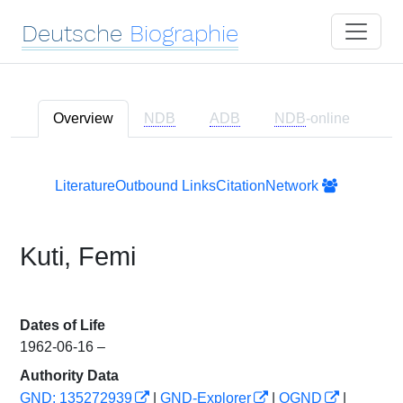
Deutsche
Biographie
Overview
NDB
ADB
NDB
-online
Literature
Outbound Links
Citation
Network
Kuti, Femi
Dates of Life
1962-06-16 –
Authority Data
GND: 135272939
|
GND-Explorer
|
OGND
|