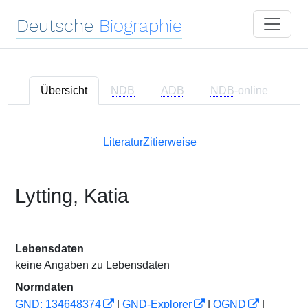
Deutsche
Biographie
Übersicht
NDB
ADB
NDB
-online
Literatur
Zitierweise
Lytting, Katia
Lebensdaten
keine Angaben zu Lebensdaten
Normdaten
GND: 134648374
|
GND-Explorer
|
OGND
|