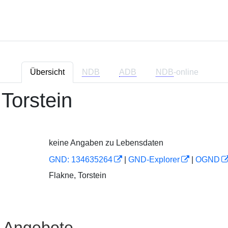
Übersicht
NDB
ADB
NDB
-online
 Torstein
keine Angaben zu Lebensdaten
GND: 134635264
|
GND-Explorer
|
OGND
Flakne, Torstein
e Angebote