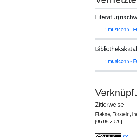
Literatur(nachw
* musiconn - F
Bibliothekskata
* musiconn - F
Verknüpf
Zitierweise
Flakne, Torstein, 
[06.08.2026].