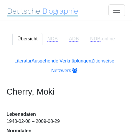
Deutsche
Biographie
Übersicht
NDB
ADB
NDB
-online
Literatur
Ausgehende Verknüpfungen
Zitierweise
Netzwerk
Cherry, Moki
Lebensdaten
1943-02-08 – 2009-08-29
Normdaten