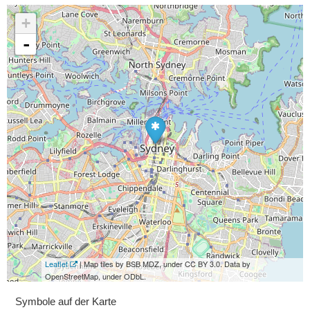
+
-
Leaflet
| Map tiles by BSB MDZ, under CC BY 3.0. Data by
OpenStreetMap, under ODbL.
Symbole auf der Karte