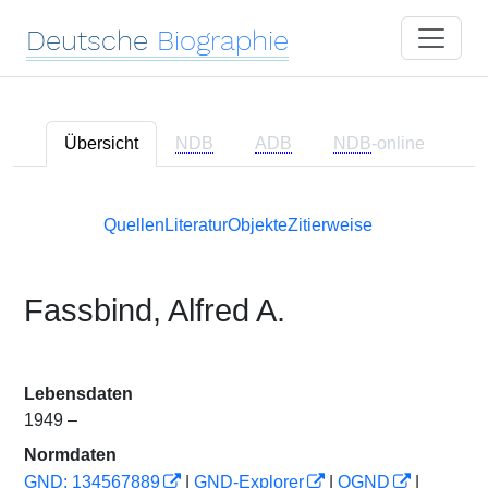
Deutsche
Biographie
Übersicht
NDB
ADB
NDB
-online
Quellen
Literatur
Objekte
Zitierweise
Fassbind, Alfred A.
Lebensdaten
1949 –
Normdaten
GND: 134567889
|
GND-Explorer
|
OGND
|