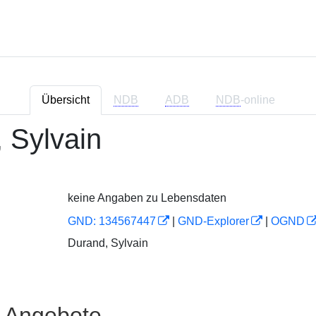
Übersicht
NDB
ADB
NDB
-online
 Sylvain
keine Angaben zu Lebensdaten
GND: 134567447
|
GND-Explorer
|
OGND
Durand, Sylvain
e Angebote