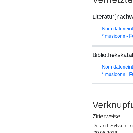
Literatur(nachw
Normdateneint
* musiconn - F
Bibliothekskata
Normdateneint
* musiconn - F
Verknüpf
Zitierweise
Durand, Sylvain, I
[09.08.2026].