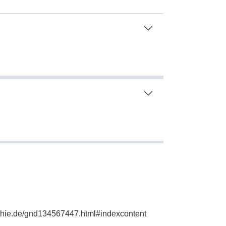
aphie.de/gnd134567447.html#indexcontent