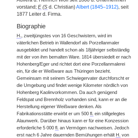
vorstand;
E
(
S
d. Christian)
Albert (1845–1912)
, seit
1877 Leiter d. Firma.
Biographie
H.
, zweitjüngstes von 16 Geschwistern, wird im
väterlichen Betrieb in Wallendorf als Porzellanmaler
ausgebildet und handelt
|
schon als 18jähriger selbständig
mit der von ihm bemalten Ware. 1814 übersiedelt er nach
Hohenberg/Eger und richtet dort eine Porzellanmalerei
ein, für die er Weißware aus Thüringen bezieht.
Gemeinsam mit seinem Schwiegervater durchforscht er
die Umgebung und findet wenige Kilometer nördlich von
Hohenberg Kaolinvorkommen. Da auch genügend
Feldspat und Brennholz vorhanden sind, kann er an die
Herstellung eigener Weißware denken. Als
Fabrikationsstätte erwirbt er um 500
fl.
ein stillgelegtes
Alaunwerk. Darüber hinaus kann er für eine Konzession
erforderliche 5 000
fl.
an Vermögen nachweisen. Jedoch
erst nach 6 Jahre dauernden Bemühungen erhält
H.
von