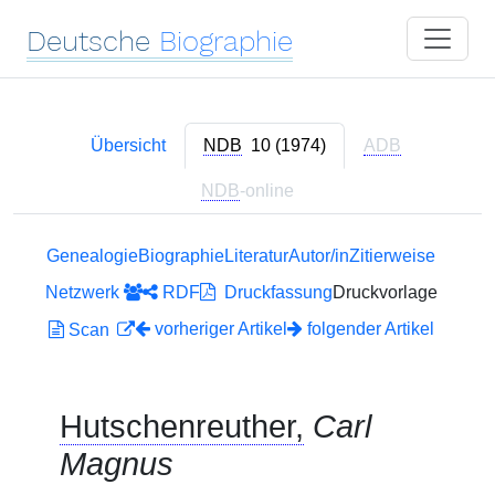
Deutsche
Biographie
Übersicht
NDB
10 (1974)
ADB
NDB
-online
Genealogie
Biographie
Literatur
Autor/in
Zitierweise
Netzwerk
RDF
Druckfassung
Druckvorlage
vorheriger Artikel
folgender Artikel
Scan
Hutschenreuther,
Carl
Magnus