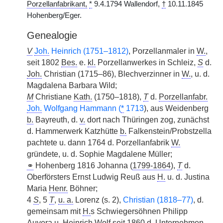
Porzellanfabrikant,
*
9.4.1794 Wallendorf,
†
10.11.1845
Hohenberg/Eger.
Genealogie
V
Joh.
Heinrich (1751–1812)
, Porzellanmaler in
W.
,
seit 1802
Bes.
e.
kl.
Porzellanwerkes in Schleiz,
S
d.
Joh.
Christian (1715–86), Blechverzinner in
W.
, u. d.
Magdalena Barbara Wild;
M
Christiane
Kath.
(1750–1818),
T
d.
Porzellanfabr.
Joh.
Wolfgang Hammann (
*
1713
), aus Weidenberg
b.
Bayreuth, d.
v.
dort nach Thüringen zog, zunächst
d. Hammerwerk Katzhütte
b.
Falkenstein/Probstzella
pachtete u. dann 1764 d. Porzellanfabrik
W.
gründete, u. d. Sophie Magdalene Müller;
⚭
Hohenberg 1816 Johanna (
1799-1864
),
T
d.
Oberförsters Ernst Ludwig Reuß aus
H.
u. d. Justina
Maria
Henr.
Böhner;
4
S
, 5
T
,
u. a.
Lorenz (s. 2),
Christian (1818–77)
, d.
gemeinsam mit
H.
s Schwiegersöhnen Philipp
Auvera u. Heinrich Wolf seit 1860 d. Unternehmen