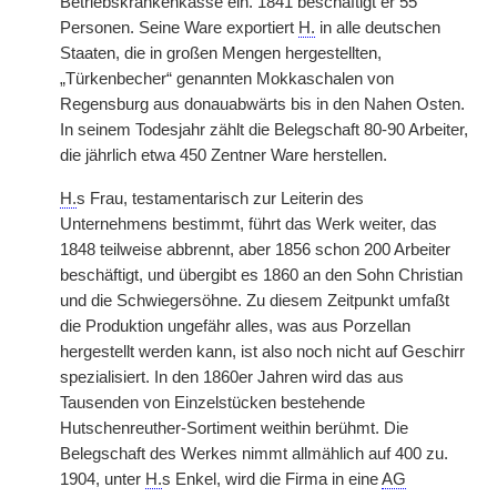
Betriebskrankenkasse ein. 1841 beschäftigt er 55
Personen. Seine Ware exportiert
H.
in alle deutschen
Staaten, die in großen Mengen hergestellten,
„Türkenbecher“ genannten Mokkaschalen von
Regensburg aus donauabwärts bis in den Nahen Osten.
In seinem Todesjahr zählt die Belegschaft 80-90 Arbeiter,
die jährlich etwa 450 Zentner Ware herstellen.
H.
s Frau, testamentarisch zur Leiterin des
Unternehmens bestimmt, führt das Werk weiter, das
1848 teilweise abbrennt, aber 1856 schon 200 Arbeiter
beschäftigt, und übergibt es 1860 an den Sohn Christian
und die Schwiegersöhne. Zu diesem Zeitpunkt umfaßt
die Produktion ungefähr alles, was aus Porzellan
hergestellt werden kann, ist also noch nicht auf Geschirr
spezialisiert. In den 1860er Jahren wird das aus
Tausenden von Einzelstücken bestehende
Hutschenreuther-Sortiment weithin berühmt. Die
Belegschaft des Werkes nimmt allmählich auf 400 zu.
1904, unter
H.
s Enkel, wird die Firma in eine
AG